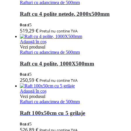
Rafturi cu adancimea de 500mm
Raft cu 4 polite netede, 2000x500mm
0
out of 5
519,29
€
Pretul nu contine TVA
Adaugă în coș
Vezi produsul
Rafturi cu adancimea de 500mm
Raft cu 4 polite, 1000X500mm
0
out of 5
250,59
€
Pretul nu contine TVA
Adaugă în coș
Vezi produsul
Rafturi cu adancimea de 500mm
Raft 100x50cm cu 5 grilaje
0
out of 5
526,89
€
Pretul nu contine TVA