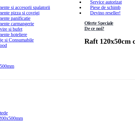
Service autorizat
nte si accesorii spalatorii
Piese de schimb
ente pizza si covrigi
Devino reseller!
ente panificatie
Oferte Speciale
ente carmangerie
De ce noi?
ire si bufet
ente hoteliere
Raft 120x50cm c
e si Consumabile
Food
e 500mm
tede
, 1200x500mm