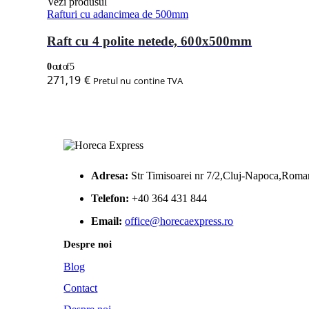
Vezi produsul
Rafturi cu adancimea de 500mm
Raft cu 4 polite netede, 600x500mm
0
out of 5
271,19
€
Pretul nu contine TVA
Adresa:
Str Timisoarei nr 7/2,Cluj-Napoca,Roma
Telefon:
+40 364 431 844
Email:
office@horecaexpress.ro
Despre noi
Blog
Contact