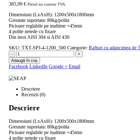
385,99
€
Pretul nu contine TVA
Dimensiuni (LxAxH): 1200x500x1800mm
Greutate suportata: 80kg/polita
Picioare reglabile pe inaltime +45mm
4 polite netede cu fixare
Din inox AISI 304 si AISI 430
SKU:
TXT-SPJ-4-1200_500
Categorie:
Rafturi cu adancimea de
-
+
Adaugă în coș
Facebook
LinkedIn
Google +
Email
Descriere
Recenzii (0)
Descriere
Dimensiuni (LxAxH): 1200x500x1800mm
Greutate suportata: 80kg/polita
Picioare reglabile pe inaltime +45mm
4 polite netede cu fixare