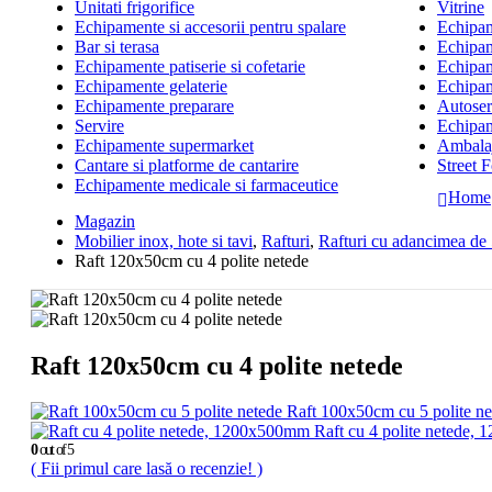
Unitati frigorifice
Vitrine
Echipamente si accesorii pentru spalare
Echipame
Bar si terasa
Echipam
Echipamente patiserie si cofetarie
Echipam
Echipamente gelaterie
Echipam
Echipamente preparare
Autoserv
Servire
Echipam
Echipamente supermarket
Ambalaj
Cantare si platforme de cantarire
Street 
Echipamente medicale si farmaceutice
Home
Magazin
Mobilier inox, hote si tavi
,
Rafturi
,
Rafturi cu adancimea d
Raft 120x50cm cu 4 polite netede
Raft 120x50cm cu 4 polite netede
Raft 100x50cm cu 5 polite ne
Raft cu 4 polite netede
0
out of 5
( Fii primul care lasă o recenzie! )