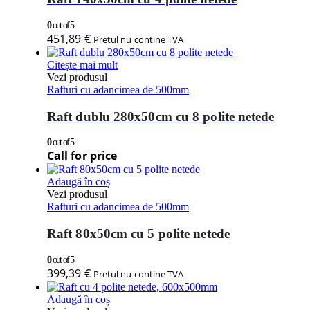
0
out of 5
451,89
€
Pretul nu contine TVA
Citește mai mult
Vezi produsul
Rafturi cu adancimea de 500mm
Raft dublu 280x50cm cu 8 polite netede
0
out of 5
Call for price
Adaugă în coș
Vezi produsul
Rafturi cu adancimea de 500mm
Raft 80x50cm cu 5 polite netede
0
out of 5
399,39
€
Pretul nu contine TVA
Adaugă în coș