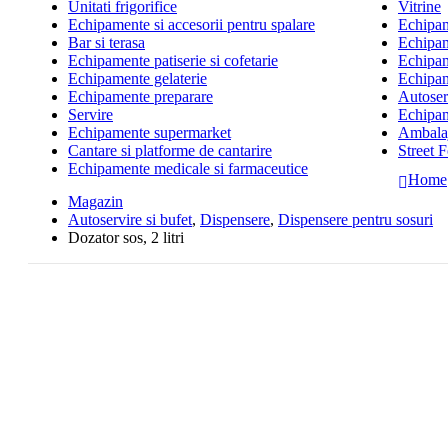
Unitati frigorifice
Vitrine
Echipamente si accesorii pentru spalare
Echipame
Bar si terasa
Echipam
Echipamente patiserie si cofetarie
Echipam
Echipamente gelaterie
Echipam
Echipamente preparare
Autoserv
Servire
Echipam
Echipamente supermarket
Ambalaj
Cantare si platforme de cantarire
Street 
Echipamente medicale si farmaceutice
Home
Magazin
Autoservire si bufet
,
Dispensere
,
Dispensere pentru sosuri
Dozator sos, 2 litri