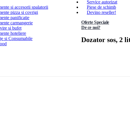
Service autorizat
nte si accesorii spalatorii
Piese de schimb
ente pizza si covrigi
Devino reseller!
ente panificatie
Oferte Speciale
ente carmangerie
De ce noi?
ire si bufet
ente hoteliere
Dozator sos, 2 li
e si Consumabile
Food