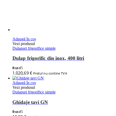
Adaugă în coș
Vezi produsul
Dulapuri frigorifice simple
Dulap frigorific din inox, 400 litri
0
out of 5
1.020,69
€
Pretul nu contine TVA
Adaugă în coș
Vezi produsul
Dulapuri frigorifice simple
Ghidaje tavi GN
0
out of 5