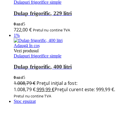
Dulapuri frigorifice simple
Dulap frigorific, 229 litri
0
out of 5
722,00
€
Pretul nu contine TVA
1%
Adaugă în coș
Vezi produsul
Dulapuri frigorifice simple
Dulap frigorific, 400 litri
0
out of 5
1.008,79
€
Prețul inițial a fost:
1.008,79 €.
999,99
€
Prețul curent este: 999,99 €.
Pretul nu contine TVA
Stoc epuizat