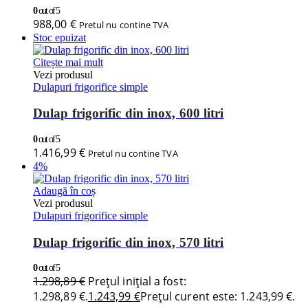
0
out of 5
988,00
€
Pretul nu contine TVA
Stoc epuizat
Citește mai mult
Vezi produsul
Dulapuri frigorifice simple
Dulap frigorific din inox, 600 litri
0
out of 5
1.416,99
€
Pretul nu contine TVA
4%
Adaugă în coș
Vezi produsul
Dulapuri frigorifice simple
Dulap frigorific din inox, 570 litri
0
out of 5
1.298,89
€
Prețul inițial a fost:
1.298,89 €.
1.243,99
€
Prețul curent este: 1.243,99 €.