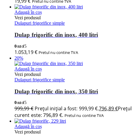
19,99
€
Pretul nu contine TVA
Adaugă în coș
Vezi produsul
Dulapuri frigorifice simple
Dulap frigorific din inox, 400 litri
0
out of 5
1.053,19
€
Pretul nu contine TVA
20%
Adaugă în coș
Vezi produsul
Dulapuri frigorifice simple
Dulap frigorific din inox, 350 litri
0
out of 5
999,99
€
Prețul inițial a fost: 999,99 €.
796,89
€
Prețul
curent este: 796,89 €.
Pretul nu contine TVA
Adaugă în coș
Vezi produsul