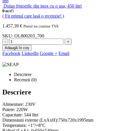
litri
Dulap frigorific din inox cu o usa, 450 litri
0
out of 5
( Fii primul care lasă o recenzie! )
1.457,39
€
Pretul nu contine TVA
SKU:
OL800203_700
-
+
Adaugă în coș
Facebook
LinkedIn
Google +
Email
Descriere
Recenzii (0)
Descriere
Alimentare: 230V
Putere: 220W
Capacitate: 544 litri
Dimensiuni externe (LxAxH):750x720x1995mm
Temperatura: +1°/+8°C
Rafturi (LxA): 4x650x530mm