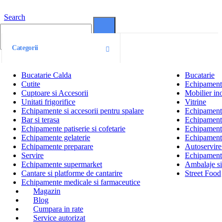
Search
0
0
Categorii
Bucatarie Calda
Bucatarie
Cutite
Echipamente
Cuptoare si Accesorii
Mobilier ino
Unitati frigorifice
Vitrine
Echipamente si accesorii pentru spalare
Echipamente 
Bar si terasa
Echipamente
Echipamente patiserie si cofetarie
Echipamente
Echipamente gelaterie
Echipament
Echipamente preparare
Autoservire 
Servire
Echipamente
Echipamente supermarket
Ambalaje s
Cantare si platforme de cantarire
Street Food
Echipamente medicale si farmaceutice
Magazin
Blog
Cumpara in rate
Service autorizat