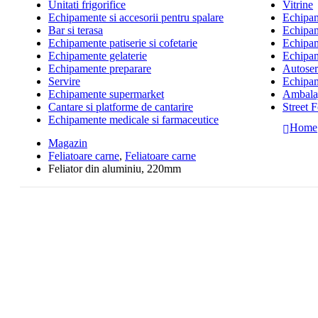
Unitati frigorifice
Vitrine
Echipamente si accesorii pentru spalare
Echipame
Bar si terasa
Echipam
Echipamente patiserie si cofetarie
Echipam
Echipamente gelaterie
Echipam
Echipamente preparare
Autoserv
Servire
Echipam
Echipamente supermarket
Ambalaj
Cantare si platforme de cantarire
Street 
Echipamente medicale si farmaceutice
Home
Magazin
Feliatoare carne
,
Feliatoare carne
Feliator din aluminiu, 220mm