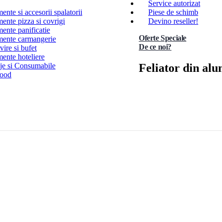
Service autorizat
nte si accesorii spalatorii
Piese de schimb
ente pizza si covrigi
Devino reseller!
ente panificatie
Oferte Speciale
ente carmangerie
De ce noi?
ire si bufet
ente hoteliere
Feliator din al
e si Consumabile
Food