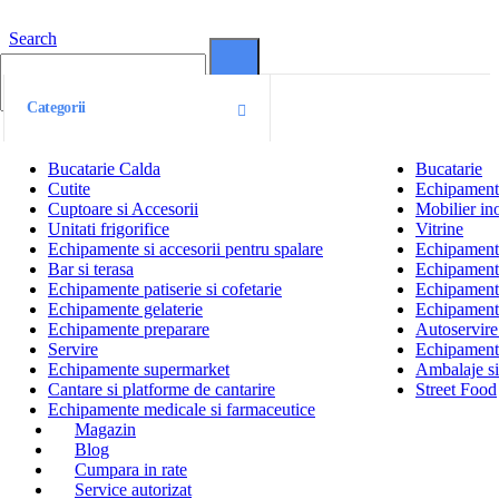
Search
0
0
Categorii
Bucatarie Calda
Bucatarie
Cutite
Echipamente
Cuptoare si Accesorii
Mobilier ino
Unitati frigorifice
Vitrine
Echipamente si accesorii pentru spalare
Echipamente 
Bar si terasa
Echipamente
Echipamente patiserie si cofetarie
Echipamente
Echipamente gelaterie
Echipament
Echipamente preparare
Autoservire 
Servire
Echipamente
Echipamente supermarket
Ambalaje s
Cantare si platforme de cantarire
Street Food
Echipamente medicale si farmaceutice
Magazin
Blog
Cumpara in rate
Service autorizat