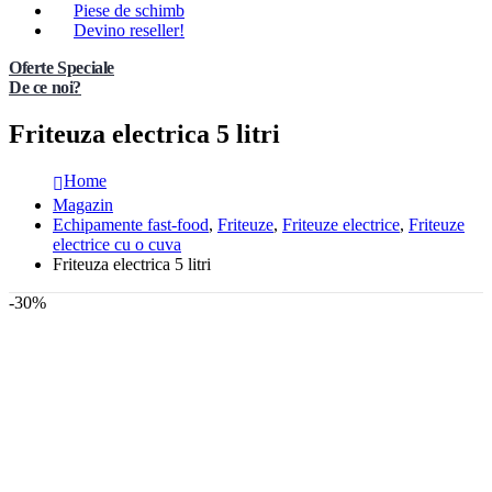
Piese de schimb
Devino reseller!
Oferte Speciale
De ce noi?
Friteuza electrica 5 litri
Home
Magazin
Echipamente fast-food
,
Friteuze
,
Friteuze electrice
,
Friteuze
electrice cu o cuva
Friteuza electrica 5 litri
-30%