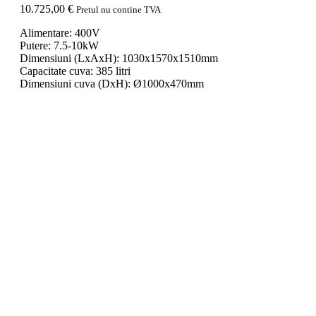
10.725,00
€
Pretul nu contine TVA
Alimentare: 400V
Putere: 7.5-10kW
Dimensiuni (LxAxH): 1030x1570x1510mm
Capacitate cuva: 385 litri
Dimensiuni cuva (DxH): Ø1000x470mm
Capacitate maxima aluat: 250kg
Capacitate faina: 150kg
Greutate: 800kg
Control automat sau manual
Cu 2 motoare
Rotatia cuvei in doua sensuri
SKU:
CORCSM-250
Categorii:
Malaxoare cu spirala 400V
,
Malax
-
+
Adaugă în coș
Facebook
LinkedIn
Google +
Email