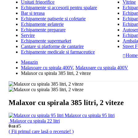
Unitati frigorifice
Vitrine
Echipamente si accesorii pentru spalare
Echipame
Bar si terasa
Echipam
Echipamente patiserie si cofetarie
Echipam
Echipamente gelaterie
Echipam
Echipamente preparare
Autoserv
Servire
Echipam
Echipamente supermarket
Ambalaj
Cantare si platforme de cantarire
Street 
Echipamente medicale si farmaceutice
Home
Magazin
Malaxoare cu spirala 400V
,
Malaxoare cu spirala 400V
Malaxor cu spirala 385 litri, 2 viteze
Malaxor cu spirala 385 litri, 2 viteze
Malaxor cu spirala 95 litri
Malaxor cu spirala 22 litri
0
out of 5
( Fii primul care lasă o recenzie! )