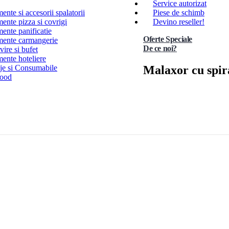
Service autorizat
nte si accesorii spalatorii
Piese de schimb
ente pizza si covrigi
Devino reseller!
ente panificatie
Oferte Speciale
ente carmangerie
De ce noi?
ire si bufet
ente hoteliere
Malaxor cu spiral
e si Consumabile
Food