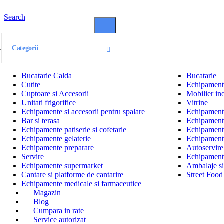
Search
0
0
Categorii
Bucatarie Calda
Bucatarie
Cutite
Echipamente
Cuptoare si Accesorii
Mobilier ino
Unitati frigorifice
Vitrine
Echipamente si accesorii pentru spalare
Echipamente 
Bar si terasa
Echipamente
Echipamente patiserie si cofetarie
Echipamente
Echipamente gelaterie
Echipament
Echipamente preparare
Autoservire 
Servire
Echipamente
Echipamente supermarket
Ambalaje s
Cantare si platforme de cantarire
Street Food
Echipamente medicale si farmaceutice
Magazin
Blog
Cumpara in rate
Service autorizat