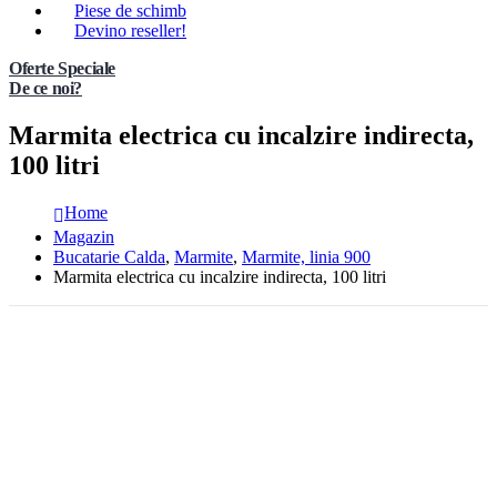
Piese de schimb
Devino reseller!
Oferte Speciale
De ce noi?
Marmita electrica cu incalzire indirecta,
100 litri
Home
Magazin
Bucatarie Calda
,
Marmite
,
Marmite, linia 900
Marmita electrica cu incalzire indirecta, 100 litri