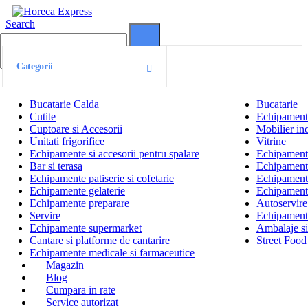
Search
0
0
Categorii
Bucatarie Calda
Bucatarie
Cutite
Echipamente
Cuptoare si Accesorii
Mobilier ino
Unitati frigorifice
Vitrine
Echipamente si accesorii pentru spalare
Echipamente 
Bar si terasa
Echipamente
Echipamente patiserie si cofetarie
Echipamente
Echipamente gelaterie
Echipament
Echipamente preparare
Autoservire 
Servire
Echipamente
Echipamente supermarket
Ambalaje s
Cantare si platforme de cantarire
Street Food
Echipamente medicale si farmaceutice
Magazin
Blog
Cumpara in rate
Service autorizat