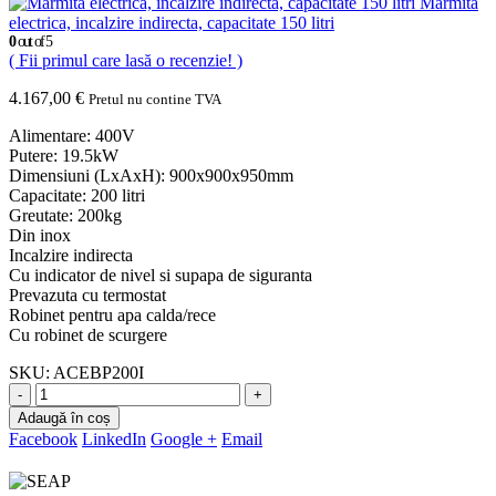
Marmita
electrica, incalzire indirecta, capacitate 150 litri
0
out of 5
( Fii primul care lasă o recenzie! )
4.167,00
€
Pretul nu contine TVA
Alimentare: 400V
Putere: 19.5kW
Dimensiuni (LxAxH): 900x900x950mm
Capacitate: 200 litri
Greutate: 200kg
Din inox
Incalzire indirecta
Cu indicator de nivel si supapa de siguranta
Prevazuta cu termostat
Robinet pentru apa calda/rece
Cu robinet de scurgere
SKU:
ACEBP200I
-
+
Adaugă în coș
Facebook
LinkedIn
Google +
Email