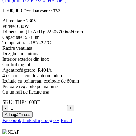
( Fii primul care lasă o recenzie! )
1.700,00
€
Pretul nu contine TVA
Alimentare: 230V
Putere: 630W
Dimensiuni (LxAxH): 2230x700x860mm
Capacitate: 553 litri
Temperatura: -18°/ -22°C
Racire ventilata
Dezghetare automata
Interior exterior din inox
Control digital
Agent refrigerare: R404A
4 usi cu sistem de autoinchidere
Izolatie cu poliuretan ecologic de 60mm
Picioare reglabile pe inaltime
Cu un raft pe fiecare usa
SKU:
THP4100BT
-
+
Adaugă în coș
Facebook
LinkedIn
Google +
Email