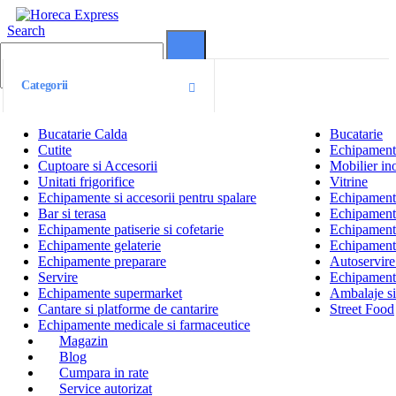
Search
0
0
Categorii
Bucatarie Calda
Bucatarie
Cutite
Echipamente
Cuptoare si Accesorii
Mobilier ino
Unitati frigorifice
Vitrine
Echipamente si accesorii pentru spalare
Echipamente 
Bar si terasa
Echipamente
Echipamente patiserie si cofetarie
Echipamente
Echipamente gelaterie
Echipament
Echipamente preparare
Autoservire 
Servire
Echipamente
Echipamente supermarket
Ambalaje s
Cantare si platforme de cantarire
Street Food
Echipamente medicale si farmaceutice
Magazin
Blog
Cumpara in rate
Service autorizat