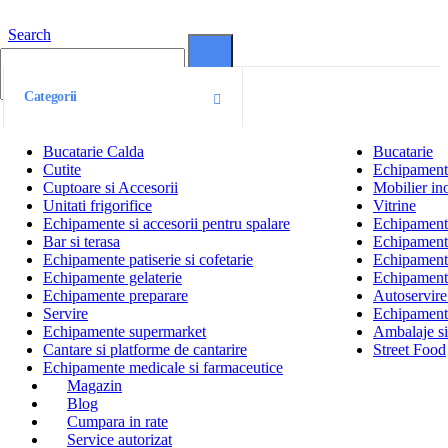
Search
0
0
Categorii
Bucatarie Calda
Bucatarie
Cutite
Echipamente
Cuptoare si Accesorii
Mobilier ino
Unitati frigorifice
Vitrine
Echipamente si accesorii pentru spalare
Echipamente 
Bar si terasa
Echipamente
Echipamente patiserie si cofetarie
Echipamente
Echipamente gelaterie
Echipament
Echipamente preparare
Autoservire 
Servire
Echipamente
Echipamente supermarket
Ambalaje s
Cantare si platforme de cantarire
Street Food
Echipamente medicale si farmaceutice
Magazin
Blog
Cumpara in rate
Service autorizat