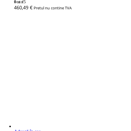
0
out of 5
460,49
€
Pretul nu contine TVA