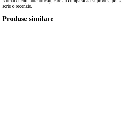
Numai clienții autentificați, care au cumpărat acest produs, pot să
scrie o recenzie.
Produse similare