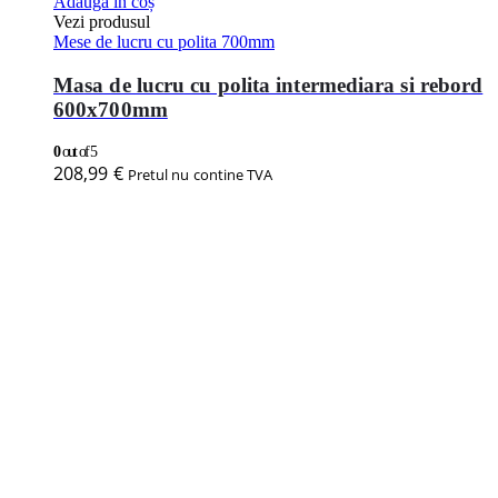
Adaugă în coș
Vezi produsul
Mese de lucru cu polita 700mm
Masa de lucru cu polita intermediara si rebord
600x700mm
0
out of 5
208,99
€
Pretul nu contine TVA