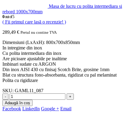
Masa de lucru cu polita intermediara si
rebord 1000x700mm
0
out of 5
( Fii primul care lasă o recenzie! )
289,49
€
Pretul nu contine TVA
Dimensiuni (LxAxH): 800x700x850mm
In intregime din inox
Cu polita intermediara din inox
Are picioare ajustabile pe inaltime
Imbinari sudate cu ARGON
Din inox AISI 430 cu finisaj Scotch Brite, grosime 1mm
Blat cu structura fono-absorbanta, rigidizat cu pal melaminat
Polita cu rigidizare
SKU:
GAML11_087
-
+
Adaugă în coș
Facebook
LinkedIn
Google +
Email