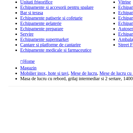
Unitati frigorifice
Vitrine
Echipamente si accesorii pentru spalare
Echipame
Bar si terasa
Echipam
Echipamente patiserie si cofetarie
Echipam
Echipamente gelaterie
Echipam
Echipamente preparare
Autoserv
Servire
Echipam
Echipamente supermarket
Ambalaj
Cantare si platforme de cantarire
Street 
Echipamente medicale si farmaceutice
Home
Magazin
Mobilier inox, hote si tavi
,
Mese de lucru
,
Mese de lucru cu 
Masa de lucru cu rebord, grilaj intermediar si 2 sertare, 14