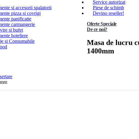
Service autorizat
nte si accesorii spalatorii
Piese de schimb
ente pizza si covrigi
Devino reseller!
ente panificatie
Oferte Speciale
ente carmangerie
De ce noi?
ire si bufet
ente hoteliere
Masa de lucru cu
e si Consumabile
Food
1400mm
sertare
00mm