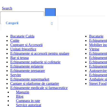
Search
0
0
Categorii
Bucatarie Calda
Bucatarie
Cutite
Echipamente
Cuptoare si Accesorii
Mobilier ino
Unitati frigorifice
Vitrine
Echipamente si accesorii pentru spalare
Echipamente 
Bar si terasa
Echipamente
Echipamente patiserie si cofetarie
Echipamente
Echipamente gelaterie
Echipament
Echipamente preparare
Autoservire 
Servire
Echipamente
Echipamente supermarket
Ambalaje s
Cantare si platforme de cantarire
Street Food
Echipamente medicale si farmaceutice
Magazin
Blog
Cumpara in rate
Service autorizat