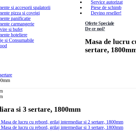
Service autorizat
nte si accesorii spalatorii
Piese de schimb
ente pizza si covrigi
Devino reseller!
ente panificatie
Oferte Speciale
ente carmangerie
De ce noi?
ire si bufet
ente hoteliere
Masa de lucru cu
e si Consumabile
Food
sertare, 1800m
sertare
1800mm
diara si 3 sertare, 1800mm
Masa de lucru cu rebord, grilaj intermediar si 2 sertare, 1800mm
Masa de lucru cu rebord, grilaj intermediar si 3 sertare, 1800mm