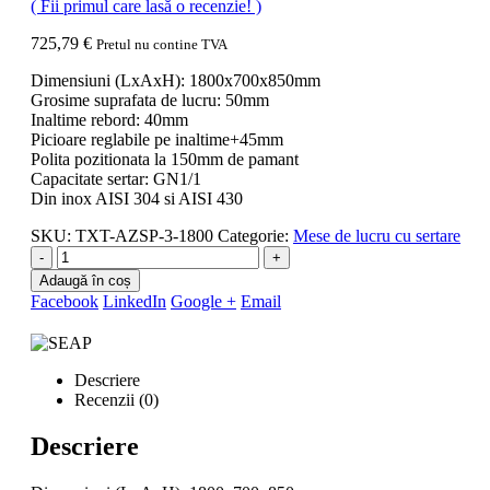
( Fii primul care lasă o recenzie! )
725,79
€
Pretul nu contine TVA
Dimensiuni (LxAxH): 1800x700x850mm
Grosime suprafata de lucru: 50mm
Inaltime rebord: 40mm
Picioare reglabile pe inaltime+45mm
Polita pozitionata la 150mm de pamant
Capacitate sertar: GN1/1
Din inox AISI 304 si AISI 430
SKU:
TXT-AZSP-3-1800
Categorie:
Mese de lucru cu sertare
-
+
Adaugă în coș
Facebook
LinkedIn
Google +
Email
Descriere
Recenzii (0)
Descriere