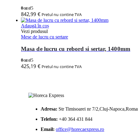
0
out of 5
842,99
€
Pretul nu contine TVA
Adaugă în coș
Vezi produsul
Mese de lucru cu sertare
Masa de lucru cu rebord si sertar, 1400mm
0
out of 5
425,19
€
Pretul nu contine TVA
Adresa:
Str Timisoarei nr 7/2,Cluj-Napoca,Roma
Telefon:
+40 364 431 844
Email:
office@horecaexpress.ro