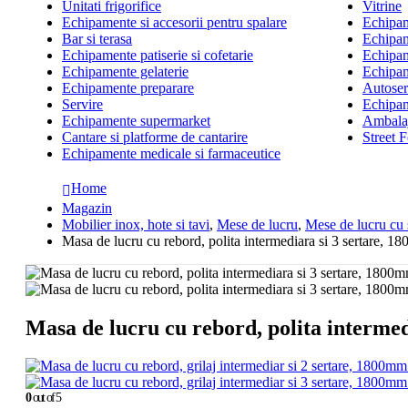
Unitati frigorifice
Vitrine
Echipamente si accesorii pentru spalare
Echipame
Bar si terasa
Echipam
Echipamente patiserie si cofetarie
Echipam
Echipamente gelaterie
Echipam
Echipamente preparare
Autoserv
Servire
Echipam
Echipamente supermarket
Ambalaj
Cantare si platforme de cantarire
Street 
Echipamente medicale si farmaceutice
Home
Magazin
Mobilier inox, hote si tavi
,
Mese de lucru
,
Mese de lucru cu 
Masa de lucru cu rebord, polita intermediara si 3 sertare, 
Masa de lucru cu rebord, polita interme
0
out of 5