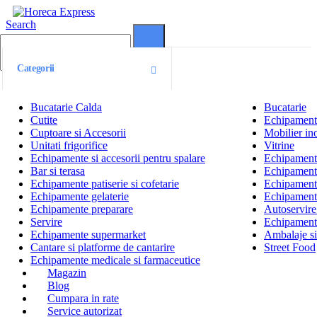
Search
0
0
Categorii
Bucatarie Calda
Bucatarie
Cutite
Echipamente
Cuptoare si Accesorii
Mobilier ino
Unitati frigorifice
Vitrine
Echipamente si accesorii pentru spalare
Echipamente 
Bar si terasa
Echipamente
Echipamente patiserie si cofetarie
Echipamente
Echipamente gelaterie
Echipament
Echipamente preparare
Autoservire 
Servire
Echipamente
Echipamente supermarket
Ambalaje s
Cantare si platforme de cantarire
Street Food
Echipamente medicale si farmaceutice
Magazin
Blog
Cumpara in rate
Service autorizat