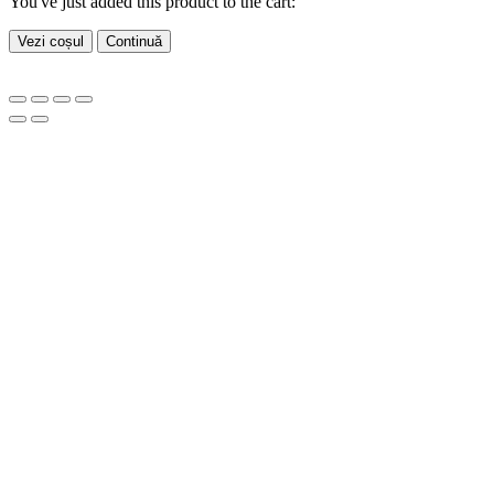
You've just added this product to the cart:
Vezi coșul
Continuă