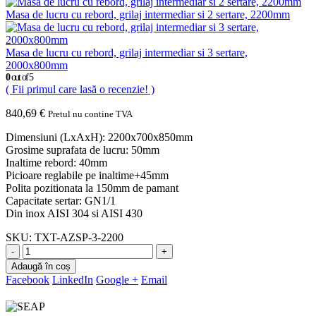
Masa de lucru cu rebord, grilaj intermediar si 2 sertare, 2200mm
Masa de lucru cu rebord, grilaj intermediar si 3 sertare,
2000x800mm
0
out of 5
( Fii primul care lasă o recenzie! )
840,69
€
Pretul nu contine TVA
Dimensiuni (LxAxH): 2200x700x850mm
Grosime suprafata de lucru: 50mm
Inaltime rebord: 40mm
Picioare reglabile pe inaltime+45mm
Polita pozitionata la 150mm de pamant
Capacitate sertar: GN1/1
Din inox AISI 304 si AISI 430
SKU:
TXT-AZSP-3-2200
-
+
Adaugă în coș
Facebook
LinkedIn
Google +
Email