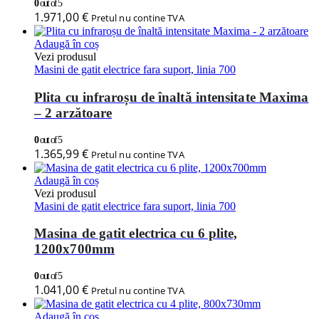
0
out of 5
1.971,00
€
Pretul nu contine TVA
Adaugă în coș
Vezi produsul
Masini de gatit electrice fara suport, linia 700
Plita cu infraroșu de înaltă intensitate Maxima
– 2 arzătoare
0
out of 5
1.365,99
€
Pretul nu contine TVA
Adaugă în coș
Vezi produsul
Masini de gatit electrice fara suport, linia 700
Masina de gatit electrica cu 6 plite,
1200x700mm
0
out of 5
1.041,00
€
Pretul nu contine TVA
Adaugă în coș