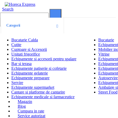
Search
0
0
Categorii
Bucatarie Calda
Bucatarie
Cutite
Echipamente
Cuptoare si Accesorii
Mobilier ino
Unitati frigorifice
Vitrine
Echipamente si accesorii pentru spalare
Echipamente 
Bar si terasa
Echipamente
Echipamente patiserie si cofetarie
Echipamente
Echipamente gelaterie
Echipament
Echipamente preparare
Autoservire 
Servire
Echipamente
Echipamente supermarket
Ambalaje s
Cantare si platforme de cantarire
Street Food
Echipamente medicale si farmaceutice
Magazin
Blog
Cumpara in rate
Service autorizat