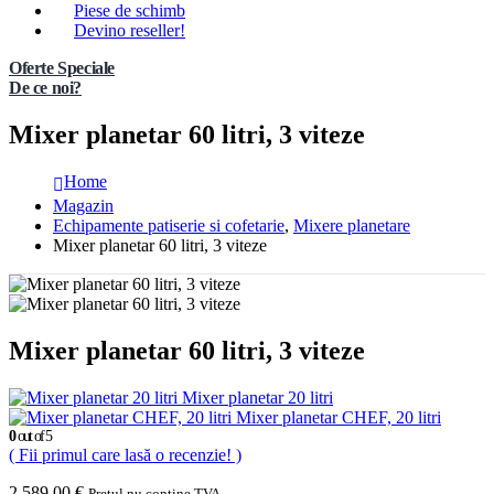
Piese de schimb
Devino reseller!
Oferte Speciale
De ce noi?
Mixer planetar 60 litri, 3 viteze
Home
Magazin
Echipamente patiserie si cofetarie
,
Mixere planetare
Mixer planetar 60 litri, 3 viteze
Mixer planetar 60 litri, 3 viteze
Mixer planetar 20 litri
Mixer planetar CHEF, 20 litri
0
out of 5
( Fii primul care lasă o recenzie! )
2.589,00
€
Pretul nu contine TVA