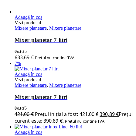
Adaugă în coș
Vezi produsul
Mixere planetare
,
Mixere planetare
Mixer planetar 7 litri
0
out of 5
633,69
€
Pretul nu contine TVA
7%
Adaugă în coș
Vezi produsul
Mixere planetare
,
Mixere planetare
Mixer planetar 7 litri
0
out of 5
421,00
€
Prețul inițial a fost: 421,00 €.
390,89
€
Prețul
curent este: 390,89 €.
Pretul nu contine TVA
Adaugă în coș