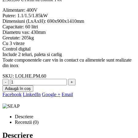
Alimentare: 400V
Putere: 1.1/1.5/1.85kW
Dimensiuni (LxAxH): 690x900x1410mm
Capacitate: 60 litri
Diametru vas: 430mm
Greutate: 205kg
Cu 3 viteze
Control digital
Include 2 teluri, paleta si carlig
Toate componentele care vin in contact cu alimentele sunt realizate
din inox
SKU:
LOLHE.PM.60
-
+
Adaugă în coș
Facebook
LinkedIn
Google +
Email
Descriere
Recenzii (0)
Descriere