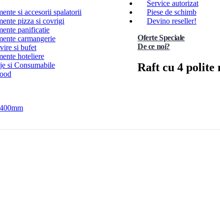
Service autorizat
nte si accesorii spalatorii
Piese de schimb
ente pizza si covrigi
Devino reseller!
ente panificatie
Oferte Speciale
ente carmangerie
De ce noi?
ire si bufet
ente hoteliere
Raft cu 4 polit
e si Consumabile
Food
e 400mm