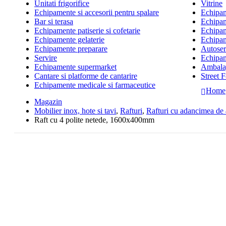
Unitati frigorifice
Vitrine
Echipamente si accesorii pentru spalare
Echipame
Bar si terasa
Echipam
Echipamente patiserie si cofetarie
Echipam
Echipamente gelaterie
Echipam
Echipamente preparare
Autoserv
Servire
Echipam
Echipamente supermarket
Ambalaj
Cantare si platforme de cantarire
Street 
Echipamente medicale si farmaceutice
Home
Magazin
Mobilier inox, hote si tavi
,
Rafturi
,
Rafturi cu adancimea d
Raft cu 4 polite netede, 1600x400mm