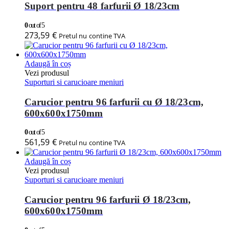
Suport pentru 48 farfurii Ø 18/23cm
0
out of 5
273,59
€
Pretul nu contine TVA
Adaugă în coș
Vezi produsul
Suporturi si carucioare meniuri
Carucior pentru 96 farfurii cu Ø 18/23cm,
600x600x1750mm
0
out of 5
561,59
€
Pretul nu contine TVA
Adaugă în coș
Vezi produsul
Suporturi si carucioare meniuri
Carucior pentru 96 farfurii Ø 18/23cm,
600x600x1750mm