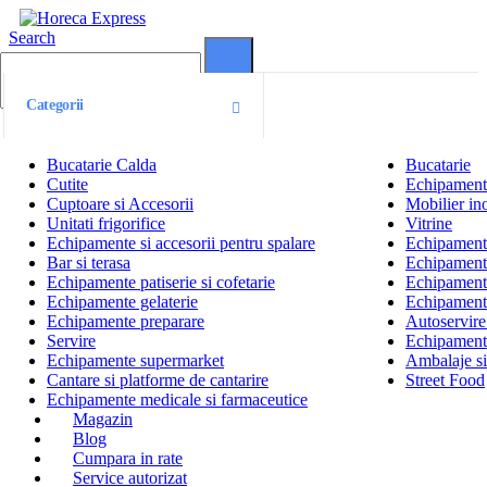
Search
0
0
Categorii
Bucatarie Calda
Bucatarie
Cutite
Echipamente
Cuptoare si Accesorii
Mobilier ino
Unitati frigorifice
Vitrine
Echipamente si accesorii pentru spalare
Echipamente 
Bar si terasa
Echipamente
Echipamente patiserie si cofetarie
Echipamente
Echipamente gelaterie
Echipament
Echipamente preparare
Autoservire 
Servire
Echipamente
Echipamente supermarket
Ambalaje s
Cantare si platforme de cantarire
Street Food
Echipamente medicale si farmaceutice
Magazin
Blog
Cumpara in rate
Service autorizat