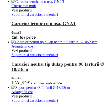
Citește mai mult
Vezi produsul
Suporturi si carucioare meniuri
Carucior termic cu o usa, GN2/1
0
out of 5
Call for price
Adaugă în coș
Vezi produsul
Suporturi si carucioare meniuri
Carucior neutru tip dulap pentru 96 farfurii Ø
18/23cm
0
out of 5
1.331,99
€
Pretul nu contine TVA
Adaugă în coș
Vezi produsul
Suporturi si carucioare meniuri