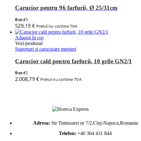
Carucior pentru 96 farfurii, Ø 25/31cm
0
out of 5
529,19
€
Pretul nu contine TVA
Adaugă în coș
Vezi produsul
Suporturi si carucioare meniuri
Carucior cald pentru farfurii, 10 grile GN2/1
0
out of 5
2.008,79
€
Pretul nu contine TVA
Adresa:
Str Timisoarei nr 7/2,Cluj-Napoca,Romania
Telefon:
+40 364 431 844