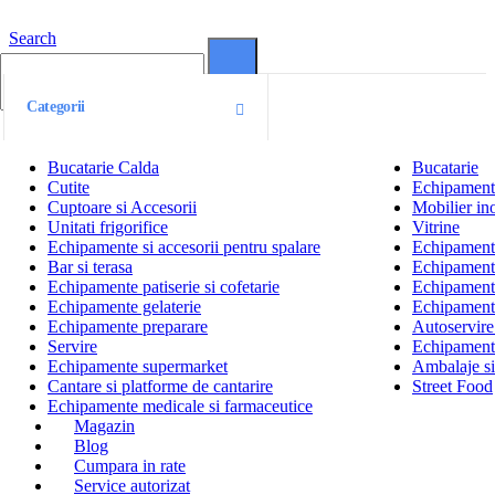
Search
0
0
Categorii
Bucatarie Calda
Bucatarie
Cutite
Echipamente
Cuptoare si Accesorii
Mobilier ino
Unitati frigorifice
Vitrine
Echipamente si accesorii pentru spalare
Echipamente 
Bar si terasa
Echipamente
Echipamente patiserie si cofetarie
Echipamente
Echipamente gelaterie
Echipament
Echipamente preparare
Autoservire 
Servire
Echipamente
Echipamente supermarket
Ambalaje s
Cantare si platforme de cantarire
Street Food
Echipamente medicale si farmaceutice
Magazin
Blog
Cumpara in rate
Service autorizat