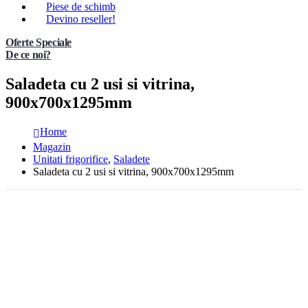
Piese de schimb
Devino reseller!
Oferte Speciale
De ce noi?
Saladeta cu 2 usi si vitrina,
900x700x1295mm
Home
Magazin
Unitati frigorifice
,
Saladete
Saladeta cu 2 usi si vitrina, 900x700x1295mm