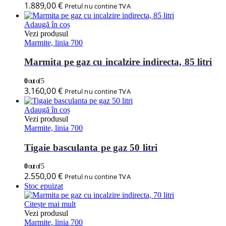
1.889,00
€
Pretul nu contine TVA
Adaugă în coș
Vezi produsul
Marmite, linia 700
Marmita pe gaz cu incalzire indirecta, 85 litri
0
out of 5
3.160,00
€
Pretul nu contine TVA
Adaugă în coș
Vezi produsul
Marmite, linia 700
Tigaie basculanta pe gaz 50 litri
0
out of 5
2.550,00
€
Pretul nu contine TVA
Stoc epuizat
Citește mai mult
Vezi produsul
Marmite, linia 700