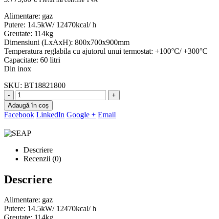
Alimentare: gaz
Putere: 14.5kW/ 12470kcal/ h
Greutate: 114kg
Dimensiuni (LxAxH): 800x700x900mm
Temperatura reglabila cu ajutorul unui termostat: +100°C/ +300°C
Capacitate: 60 litri
Din inox
SKU:
BT18821800
-
+
Adaugă în coș
Facebook
LinkedIn
Google +
Email
Descriere
Recenzii (0)
Descriere
Alimentare: gaz
Putere: 14.5kW/ 12470kcal/ h
Greutate: 114kg