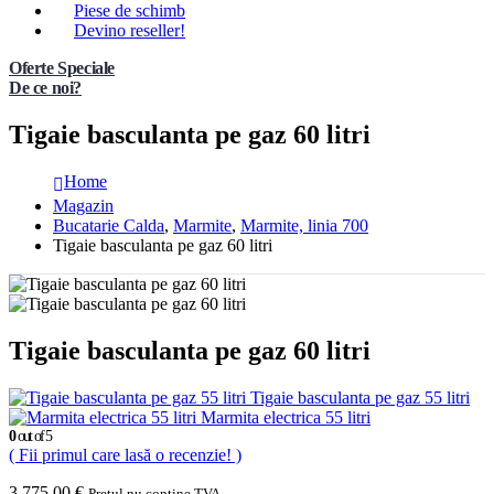
Piese de schimb
Devino reseller!
Oferte Speciale
De ce noi?
Tigaie basculanta pe gaz 60 litri
Home
Magazin
Bucatarie Calda
,
Marmite
,
Marmite, linia 700
Tigaie basculanta pe gaz 60 litri
Tigaie basculanta pe gaz 60 litri
Tigaie basculanta pe gaz 55 litri
Marmita electrica 55 litri
0
out of 5
( Fii primul care lasă o recenzie! )
3.775,00
€
Pretul nu contine TVA