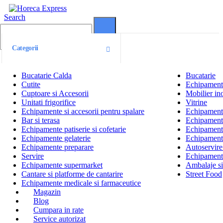
Search
0
0
Categorii
Bucatarie Calda
Bucatarie
Cutite
Echipamente
Cuptoare si Accesorii
Mobilier ino
Unitati frigorifice
Vitrine
Echipamente si accesorii pentru spalare
Echipamente 
Bar si terasa
Echipamente
Echipamente patiserie si cofetarie
Echipamente
Echipamente gelaterie
Echipament
Echipamente preparare
Autoservire 
Servire
Echipamente
Echipamente supermarket
Ambalaje s
Cantare si platforme de cantarire
Street Food
Echipamente medicale si farmaceutice
Magazin
Blog
Cumpara in rate
Service autorizat