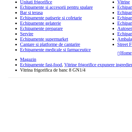
Unitati frigorifice
Vitrine
Echipamente si accesorii pentru spalare
Echipame
Bar si terasa
Echipam
Echipamente patiserie si cofetarie
Echipam
Echipamente gelaterie
Echipam
Echipamente preparare
Autoserv
Servire
Echipam
Echipamente supermarket
Ambalaj
Cantare si platforme de cantarire
Street 
Echipamente medicale si farmaceutice
Home
Magazin
Echipamente fast-food
,
Vitrine frigorifice expunere ingredie
Vitrina frigorifica de banc 8 GN1/4