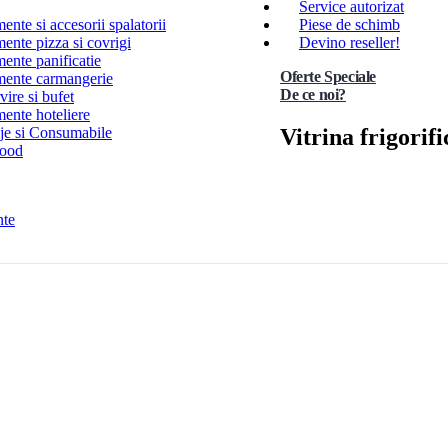
Service autorizat
nte si accesorii spalatorii
Piese de schimb
ente pizza si covrigi
Devino reseller!
ente panificatie
Oferte Speciale
ente carmangerie
De ce noi?
ire si bufet
ente hoteliere
Vitrina frigorif
e si Consumabile
Food
nte