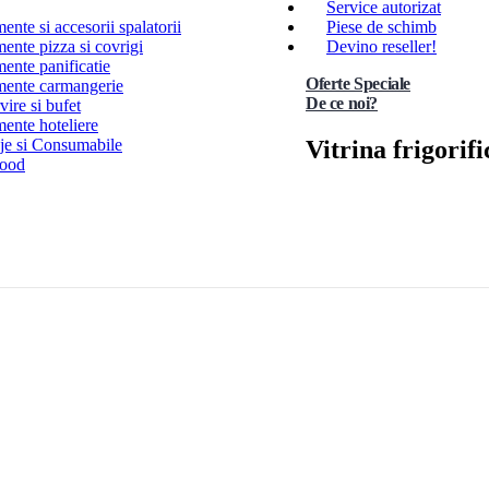
Service autorizat
nte si accesorii spalatorii
Piese de schimb
ente pizza si covrigi
Devino reseller!
ente panificatie
Oferte Speciale
ente carmangerie
De ce noi?
ire si bufet
ente hoteliere
Vitrina frigori
e si Consumabile
Food