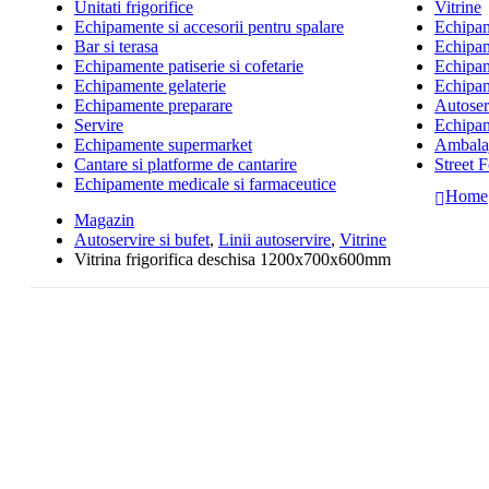
Unitati frigorifice
Vitrine
Echipamente si accesorii pentru spalare
Echipame
Bar si terasa
Echipam
Echipamente patiserie si cofetarie
Echipam
Echipamente gelaterie
Echipam
Echipamente preparare
Autoserv
Servire
Echipam
Echipamente supermarket
Ambalaj
Cantare si platforme de cantarire
Street 
Echipamente medicale si farmaceutice
Home
Magazin
Autoservire si bufet
,
Linii autoservire
,
Vitrine
Vitrina frigorifica deschisa 1200x700x600mm