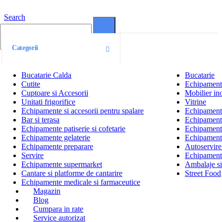
Search
0
0
Categorii
Bucatarie Calda
Bucatarie
Cutite
Echipamente
Cuptoare si Accesorii
Mobilier ino
Unitati frigorifice
Vitrine
Echipamente si accesorii pentru spalare
Echipamente 
Bar si terasa
Echipamente
Echipamente patiserie si cofetarie
Echipamente
Echipamente gelaterie
Echipament
Echipamente preparare
Autoservire 
Servire
Echipamente
Echipamente supermarket
Ambalaje s
Cantare si platforme de cantarire
Street Food
Echipamente medicale si farmaceutice
Magazin
Blog
Cumpara in rate
Service autorizat