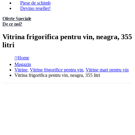
Piese de schimb
Devino reseller!
Oferte Speciale
De ce noi?
Vitrina frigorifica pentru vin, neagra, 355
litri
Home
Magazin
Vitrine
,
Vitrine frigorifice pentru vin
,
Vitrine mari pentru vin
Vitrina frigorifica pentru vin, neagra, 355 litri