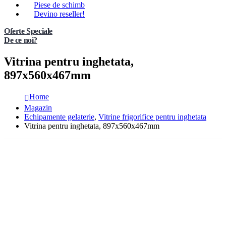
Piese de schimb
Devino reseller!
Oferte Speciale
De ce noi?
Vitrina pentru inghetata,
897x560x467mm
Home
Magazin
Echipamente gelaterie
,
Vitrine frigorifice pentru inghetata
Vitrina pentru inghetata, 897x560x467mm