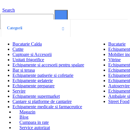
Search
0
0
Categorii
Bucatarie Calda
Bucatarie
Cutite
Echipamente
Cuptoare si Accesorii
Mobilier ino
Unitati frigorifice
Vitrine
Echipamente si accesorii pentru spalare
Echipamente 
Bar si terasa
Echipamente
Echipamente patiserie si cofetarie
Echipamente
Echipamente gelaterie
Echipament
Echipamente preparare
Autoservire 
Servire
Echipamente
Echipamente supermarket
Ambalaje s
Cantare si platforme de cantarire
Street Food
Echipamente medicale si farmaceutice
Magazin
Blog
Cumpara in rate
Service autorizat