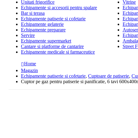
Unitati frigorifice
Vitrine
Echipamente si accesorii pentru spalare
Echipame
Bar si terasa
Echipam
Echipamente patiserie si cofetarie
Echipam
Echipamente gelaterie
Echipam
Echipamente preparare
Autoserv
Servire
Echipam
Echipamente supermarket
Ambalaj
Cantare si platforme de cantarire
Street 
Echipamente medicale si farmaceutice
Home
Magazin
Echipamente patiserie si cofetarie
,
Cuptoare de patiserie
,
Cup
Cuptor pe gaz pentru patiserie si panificatie, 6 tavi 600x40