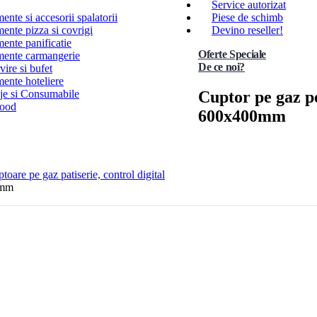
Service autorizat
nte si accesorii spalatorii
Piese de schimb
ente pizza si covrigi
Devino reseller!
ente panificatie
Oferte Speciale
ente carmangerie
De ce noi?
ire si bufet
ente hoteliere
Cuptor pe gaz pen
e si Consumabile
Food
600x400mm
toare pe gaz patiserie, control digital
0mm