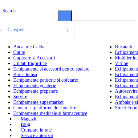
Search
0
0
Categorii
Bucatarie Calda
Bucatarie
Cutite
Echipamente
Cuptoare si Accesorii
Mobilier ino
Unitati frigorifice
Vitrine
Echipamente si accesorii pentru spalare
Echipamente 
Bar si terasa
Echipamente
Echipamente patiserie si cofetarie
Echipamente
Echipamente gelaterie
Echipament
Echipamente preparare
Autoservire 
Servire
Echipamente
Echipamente supermarket
Ambalaje s
Cantare si platforme de cantarire
Street Food
Echipamente medicale si farmaceutice
Magazin
Blog
Cumpara in rate
Service autorizat