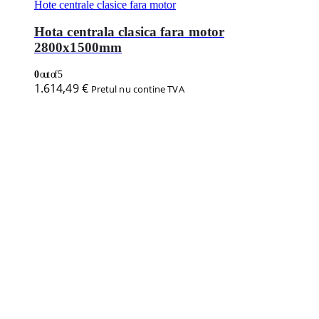
Adaugă în coș
Vezi produsul
Hote centrale clasice fara motor
Hota centrala clasica fara motor
3600x2200mm
0
out of 5
2.189,29
€
Pretul nu contine TVA