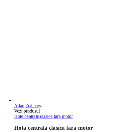
Hote centrale clasice fara motor
Hota centrala clasica fara motor
3600x1500mm
0
out of 5
1.929,79
€
Pretul nu contine TVA
Adresa:
Str Timisoarei nr 7/2,Cluj-Napoca,Romania
Telefon:
+40 364 431 844
Email:
office@horecaexpress.ro
Despre noi