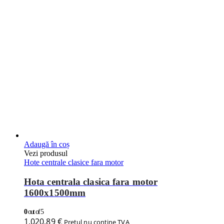
0
out of 5
1.020,89
€
Pretul nu contine TVA