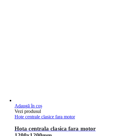
Hota centrala clasica fara motor
1200x1200mm
0
out of 5
836,69
€
Pretul nu contine TVA