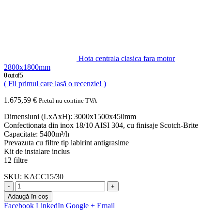
Hota centrala clasica fara motor
2800x1800mm
0
out of 5
( Fii primul care lasă o recenzie! )
1.675,59
€
Pretul nu contine TVA
Dimensiuni (LxAxH): 3000x1500x450mm
Confectionata din inox 18/10 AISI 304, cu finisaje Scotch-Brite
Capacitate: 5400m³/h
Prevazuta cu filtre tip labirint antigrasime
Kit de instalare inclus
12 filtre
SKU:
KACC15/30
-
+
Adaugă în coș
Facebook
LinkedIn
Google +
Email