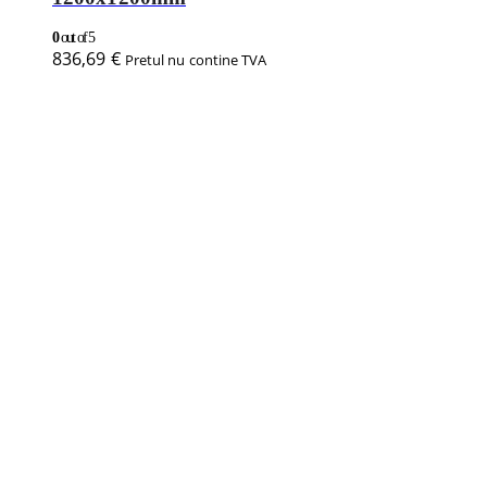
Adaugă în coș
Vezi produsul
Hote centrale clasice fara motor
Hota centrala clasica fara motor
2400x1800mm
0
out of 5
1.518,29
€
Pretul nu contine TVA