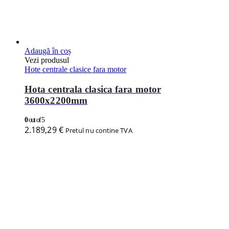
Adaugă în coș
Vezi produsul
Hote centrale clasice fara motor
Hota centrala clasica fara motor,
3200x1800mm
0
out of 5
2.606,29
€
Pretul nu contine TVA