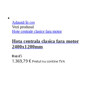
Adaugă în coș
Vezi produsul
Hote centrale clasice fara motor
Hota centrala clasica fara motor
2400x1200mm
0
out of 5
1.369,79
€
Pretul nu contine TVA
Adaugă în coș
Vezi produsul
Hote centrale clasice fara motor
Hota centrala clasica fara motor
1800x1600mm
0
out of 5
1.267,99
€
Pretul nu contine TVA