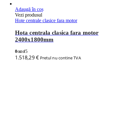
Adaugă în coș
Vezi produsul
Hote centrale clasice fara motor
Hota centrala clasica fara motor
2800x2200mm
0
out of 5
2.042,69
€
Pretul nu contine TVA