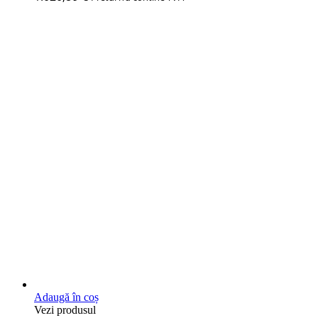
Adaugă în coș
Vezi produsul
Hote centrale clasice fara motor
Hota centrala clasica fara motor
2800x1500mm
0
out of 5
1.614,49
€
Pretul nu contine TVA