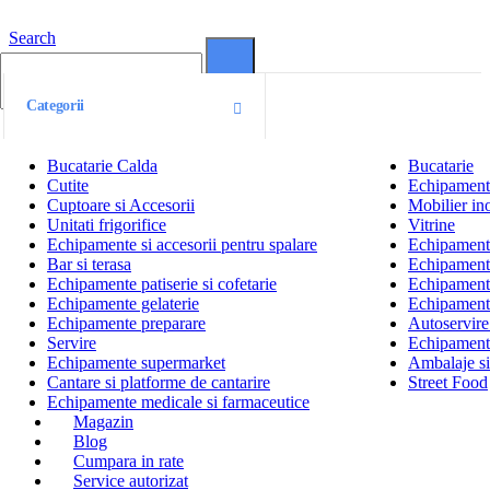
Search
0
0
Categorii
Bucatarie Calda
Bucatarie
Cutite
Echipamente
Cuptoare si Accesorii
Mobilier ino
Unitati frigorifice
Vitrine
Echipamente si accesorii pentru spalare
Echipamente 
Bar si terasa
Echipamente
Echipamente patiserie si cofetarie
Echipamente
Echipamente gelaterie
Echipament
Echipamente preparare
Autoservire 
Servire
Echipamente
Echipamente supermarket
Ambalaje s
Cantare si platforme de cantarire
Street Food
Echipamente medicale si farmaceutice
Magazin
Blog
Cumpara in rate
Service autorizat