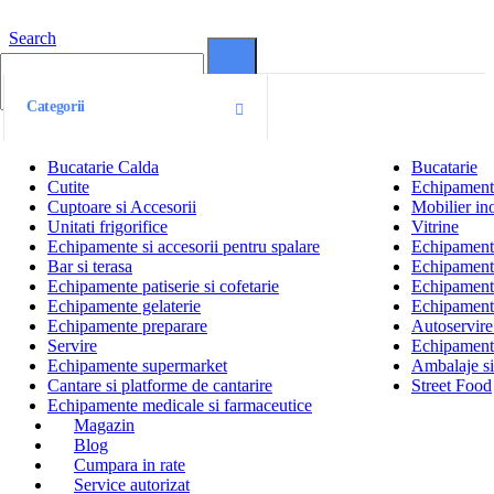
Search
0
0
Categorii
Bucatarie Calda
Bucatarie
Cutite
Echipamente
Cuptoare si Accesorii
Mobilier ino
Unitati frigorifice
Vitrine
Echipamente si accesorii pentru spalare
Echipamente 
Bar si terasa
Echipamente
Echipamente patiserie si cofetarie
Echipamente
Echipamente gelaterie
Echipament
Echipamente preparare
Autoservire 
Servire
Echipamente
Echipamente supermarket
Ambalaje s
Cantare si platforme de cantarire
Street Food
Echipamente medicale si farmaceutice
Magazin
Blog
Cumpara in rate
Service autorizat