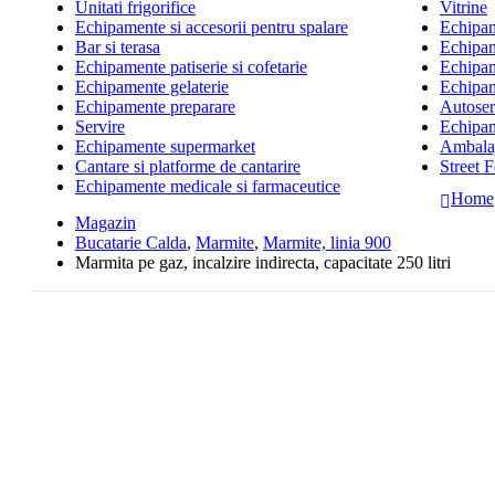
Unitati frigorifice
Vitrine
Echipamente si accesorii pentru spalare
Echipame
Bar si terasa
Echipam
Echipamente patiserie si cofetarie
Echipam
Echipamente gelaterie
Echipam
Echipamente preparare
Autoserv
Servire
Echipam
Echipamente supermarket
Ambalaj
Cantare si platforme de cantarire
Street 
Echipamente medicale si farmaceutice
Home
Magazin
Bucatarie Calda
,
Marmite
,
Marmite, linia 900
Marmita pe gaz, incalzire indirecta, capacitate 250 litri