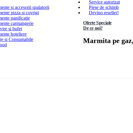
Service autorizat
nte si accesorii spalatorii
Piese de schimb
ente pizza si covrigi
Devino reseller!
ente panificatie
Oferte Speciale
ente carmangerie
De ce noi?
ire si bufet
ente hoteliere
Marmita pe gaz, 
e si Consumabile
Food