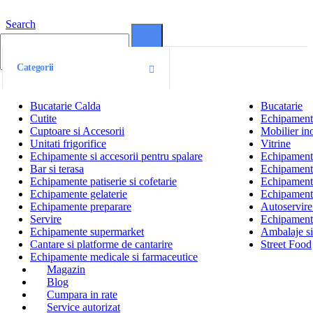
Search
0
0
Categorii
Bucatarie Calda
Bucatarie
Cutite
Echipamente
Cuptoare si Accesorii
Mobilier ino
Unitati frigorifice
Vitrine
Echipamente si accesorii pentru spalare
Echipamente 
Bar si terasa
Echipamente
Echipamente patiserie si cofetarie
Echipamente
Echipamente gelaterie
Echipament
Echipamente preparare
Autoservire 
Servire
Echipamente
Echipamente supermarket
Ambalaje s
Cantare si platforme de cantarire
Street Food
Echipamente medicale si farmaceutice
Magazin
Blog
Cumpara in rate
Service autorizat