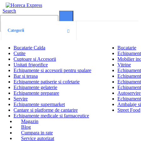
Search
0
0
Categorii
Bucatarie Calda
Bucatarie
Cutite
Echipamente
Cuptoare si Accesorii
Mobilier ino
Unitati frigorifice
Vitrine
Echipamente si accesorii pentru spalare
Echipamente 
Bar si terasa
Echipamente
Echipamente patiserie si cofetarie
Echipamente
Echipamente gelaterie
Echipament
Echipamente preparare
Autoservire 
Servire
Echipamente
Echipamente supermarket
Ambalaje s
Cantare si platforme de cantarire
Street Food
Echipamente medicale si farmaceutice
Magazin
Blog
Cumpara in rate
Service autorizat