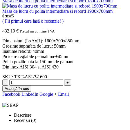
Masa de lucru cu polita intermediara si rebord 1800x700mm
Masa de lucru cu polita intermediara si rebord 1900x700mm
0
out of 5
( Fii primul care lasă o recenzie! )
432,19
€
Pretul nu contine TVA
Dimensiuni (LxAxH): 1600x700x850mm
Grosime suprafata de lucru: 50mm
Inaltime rebord: 40mm
Picioare reglabile pe inaltime+45mm
Polita pozitionata la 150mm de pamant
Din inox AISI 304 si AISI 430
SKU:
TXT-ASJ-3-1600
-
+
Adaugă în coș
Facebook
LinkedIn
Google +
Email
Descriere
Recenzii (0)