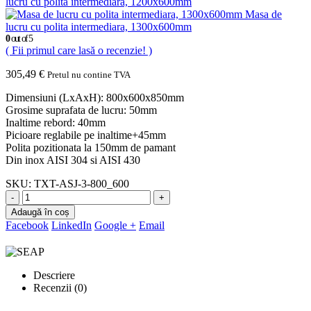
lucru cu polita intermediara, 1200x600mm
Masa de
lucru cu polita intermediara, 1300x600mm
0
out of 5
( Fii primul care lasă o recenzie! )
305,49
€
Pretul nu contine TVA
Dimensiuni (LxAxH): 800x600x850mm
Grosime suprafata de lucru: 50mm
Inaltime rebord: 40mm
Picioare reglabile pe inaltime+45mm
Polita pozitionata la 150mm de pamant
Din inox AISI 304 si AISI 430
SKU:
TXT-ASJ-3-800_600
-
+
Adaugă în coș
Facebook
LinkedIn
Google +
Email
Descriere
Recenzii (0)