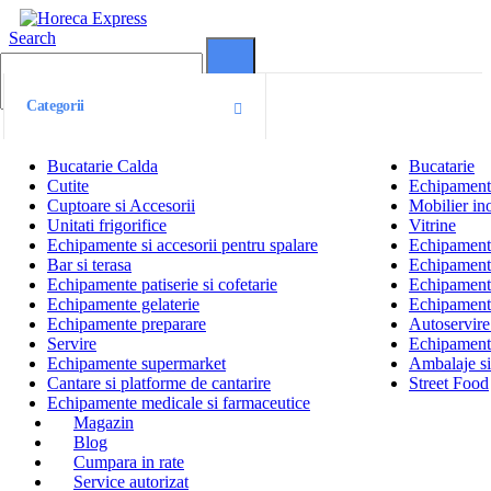
Search
0
0
Categorii
Bucatarie Calda
Bucatarie
Cutite
Echipamente
Cuptoare si Accesorii
Mobilier ino
Unitati frigorifice
Vitrine
Echipamente si accesorii pentru spalare
Echipamente 
Bar si terasa
Echipamente
Echipamente patiserie si cofetarie
Echipamente
Echipamente gelaterie
Echipament
Echipamente preparare
Autoservire 
Servire
Echipamente
Echipamente supermarket
Ambalaje s
Cantare si platforme de cantarire
Street Food
Echipamente medicale si farmaceutice
Magazin
Blog
Cumpara in rate
Service autorizat