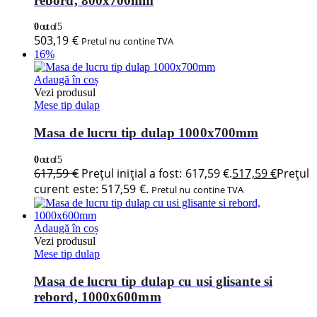
rebord, 800x700mm
0
out of 5
503,19
€
Pretul nu contine TVA
16%
Adaugă în coș
Vezi produsul
Mese tip dulap
Masa de lucru tip dulap 1000x700mm
0
out of 5
617,59
€
Prețul inițial a fost: 617,59 €.
517,59
€
Prețul
curent este: 517,59 €.
Pretul nu contine TVA
Adaugă în coș
Vezi produsul
Mese tip dulap
Masa de lucru tip dulap cu usi glisante si
rebord, 1000x600mm