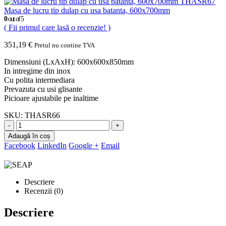
Masa de lucru tip dulap cu usa batanta, 600x700mm
0
out of 5
( Fii primul care lasă o recenzie! )
351,19
€
Pretul nu contine TVA
Dimensiuni (LxAxH): 600x600x850mm
In intregime din inox
Cu polita intermediara
Prevazuta cu usi glisante
Picioare ajustabile pe inaltime
SKU:
THASR66
-
+
Adaugă în coș
Facebook
LinkedIn
Google +
Email
Descriere
Recenzii (0)
Descriere