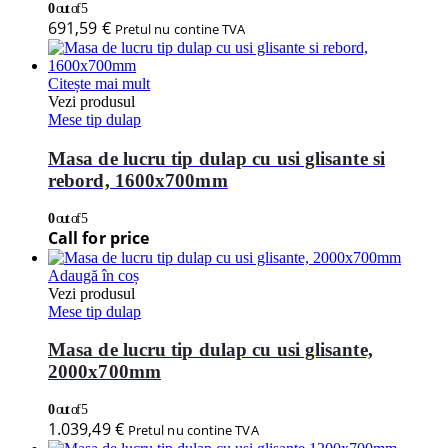
0
out of 5
691,59
€
Pretul nu contine TVA
Citește mai mult
Vezi produsul
Mese tip dulap
Masa de lucru tip dulap cu usi glisante si
rebord, 1600x700mm
0
out of 5
Call for price
Adaugă în coș
Vezi produsul
Mese tip dulap
Masa de lucru tip dulap cu usi glisante,
2000x700mm
0
out of 5
1.039,49
€
Pretul nu contine TVA