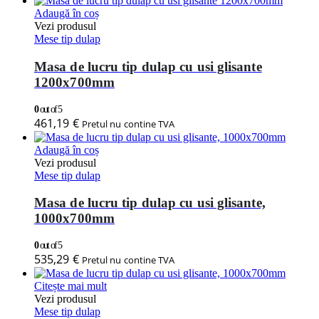
Adaugă în coș
Vezi produsul
Mese tip dulap
Masa de lucru tip dulap cu usi glisante
1200x700mm
0
out of 5
461,19
€
Pretul nu contine TVA
Adaugă în coș
Vezi produsul
Mese tip dulap
Masa de lucru tip dulap cu usi glisante,
1000x700mm
0
out of 5
535,29
€
Pretul nu contine TVA
Citește mai mult
Vezi produsul
Mese tip dulap