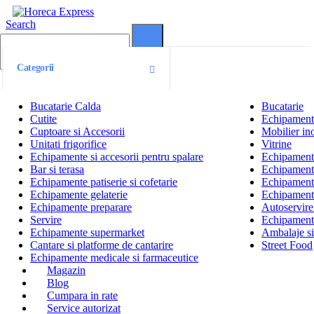
Search
0
0
Categorii
Bucatarie Calda
Bucatarie
Cutite
Echipamente
Cuptoare si Accesorii
Mobilier ino
Unitati frigorifice
Vitrine
Echipamente si accesorii pentru spalare
Echipamente 
Bar si terasa
Echipamente
Echipamente patiserie si cofetarie
Echipamente
Echipamente gelaterie
Echipament
Echipamente preparare
Autoservire 
Servire
Echipamente
Echipamente supermarket
Ambalaje s
Cantare si platforme de cantarire
Street Food
Echipamente medicale si farmaceutice
Magazin
Blog
Cumpara in rate
Service autorizat