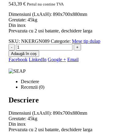
543,39
€
Pretul nu contine TVA
Dimensiuni (LxAxH): 890x700x880mm
Greutate: 45kg
Din inox
Prevazuta cu 2 usi batante, deschidere larga
SKU:
NKERGN089
Categorie:
Mese tip dulap
-
+
Adaugă în coș
Facebook
LinkedIn
Google +
Email
Descriere
Recenzii (0)
Descriere
Dimensiuni (LxAxH): 890x700x880mm
Greutate: 45kg
Din inox
Prevazuta cu 2 usi batante, deschidere larga