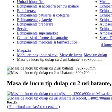
Unitati frigorifice
Vitrine
Echipamente si accesorii pentru spalare
Echipame
Bar si terasa
Echipam
Echipamente patiserie si cofetarie
Echipam
Echipamente gelaterie
Echipam
Echipamente preparare
Autoserv
Servire
Echipam
Echipamente supermarket
Ambalaj
Cantare si platforme de cantarire
Street 
Echipamente medicale si farmaceutice
Home
Magazin
Mobilier inox, hote si tavi
,
Mese de lucru
,
Mese tip dulap
Masa de lucru tip dulap cu 2 usi batante, 890x700mm
Masa de lucru tip dulap cu 2 usi batant
Masa de l
0
out of 5
( Fii primul care lasă o recenzie! )