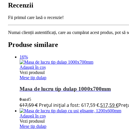
Recenzii
Fii primul care lasă o recenzie!
Numai clienții autentificați, care au cumpărat acest produs, pot să s
Produse similare
16%
Adaugă în coș
Vezi produsul
Mese tip dulap
Masa de lucru tip dulap 1000x700mm
0
out of 5
617,59
€
Prețul inițial a fost: 617,59 €.
517,59
€
Prețu
Adaugă în coș
Vezi produsul
Mese tip dulap