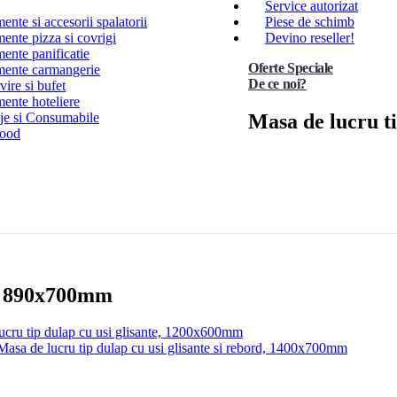
Service autorizat
nte si accesorii spalatorii
Piese de schimb
ente pizza si covrigi
Devino reseller!
ente panificatie
Oferte Speciale
ente carmangerie
De ce noi?
ire si bufet
ente hoteliere
Masa de lucru t
e si Consumabile
Food
e, 890x700mm
ucru tip dulap cu usi glisante, 1200x600mm
Masa de lucru tip dulap cu usi glisante si rebord, 1400x700mm