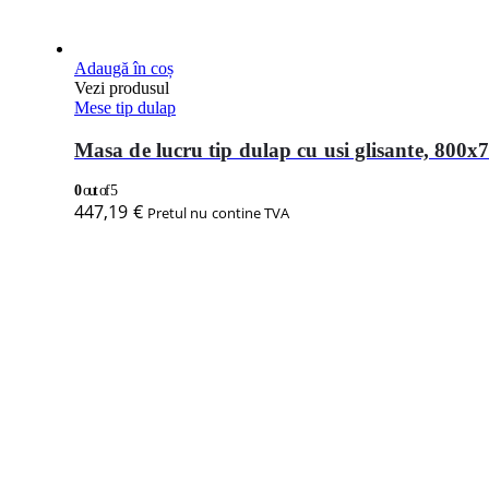
Adaugă în coș
Vezi produsul
Mese tip dulap
Masa de lucru tip dulap cu usi glisante, 80
0
out of 5
447,19
€
Pretul nu contine TVA