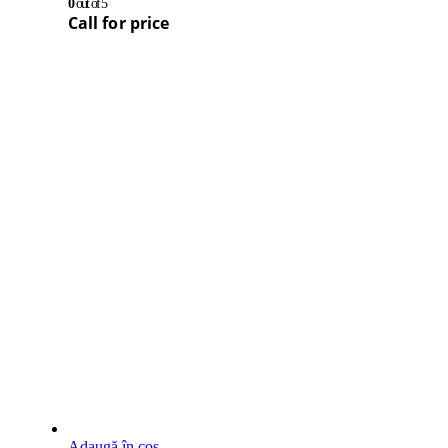
0
out of 5
Call for price
Adaugă în coș