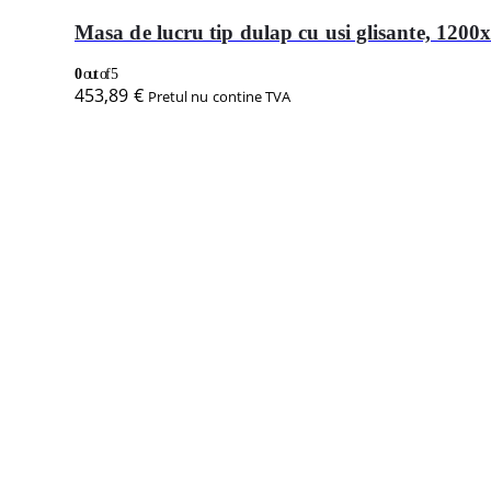
Masa de lucru tip dulap cu usi glisante, 12
0
out of 5
453,89
€
Pretul nu contine TVA