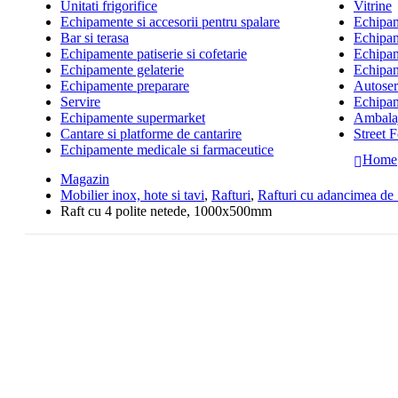
Unitati frigorifice
Vitrine
Echipamente si accesorii pentru spalare
Echipame
Bar si terasa
Echipam
Echipamente patiserie si cofetarie
Echipam
Echipamente gelaterie
Echipam
Echipamente preparare
Autoserv
Servire
Echipam
Echipamente supermarket
Ambalaj
Cantare si platforme de cantarire
Street 
Echipamente medicale si farmaceutice
Home
Magazin
Mobilier inox, hote si tavi
,
Rafturi
,
Rafturi cu adancimea d
Raft cu 4 polite netede, 1000x500mm