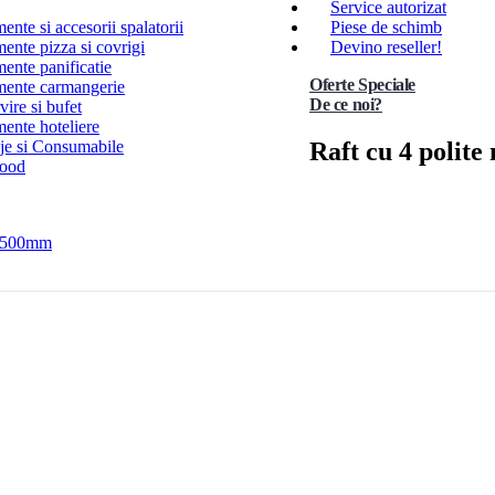
Service autorizat
nte si accesorii spalatorii
Piese de schimb
ente pizza si covrigi
Devino reseller!
ente panificatie
Oferte Speciale
ente carmangerie
De ce noi?
ire si bufet
ente hoteliere
Raft cu 4 polit
e si Consumabile
Food
e 500mm