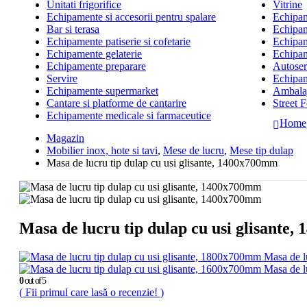
Unitati frigorifice
Vitrine
Echipamente si accesorii pentru spalare
Echipame
Bar si terasa
Echipam
Echipamente patiserie si cofetarie
Echipam
Echipamente gelaterie
Echipam
Echipamente preparare
Autoserv
Servire
Echipam
Echipamente supermarket
Ambalaj
Cantare si platforme de cantarire
Street 
Echipamente medicale si farmaceutice
Home
Magazin
Mobilier inox, hote si tavi
,
Mese de lucru
,
Mese tip dulap
Masa de lucru tip dulap cu usi glisante, 1400x700mm
Masa de lucru tip dulap cu usi glisante
Masa de l
Masa de l
0
out of 5
( Fii primul care lasă o recenzie! )