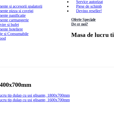
Service autorizat
nte si accesorii spalatorii
Piese de schimb
ente pizza si covrigi
Devino reseller!
ente panificatie
Oferte Speciale
ente carmangerie
De ce noi?
ire si bufet
ente hoteliere
Masa de lucru t
e si Consumabile
Food
, 1400x700mm
ucru tip dulap cu usi glisante, 1800x700mm
ucru tip dulap cu usi glisante, 1600x700mm