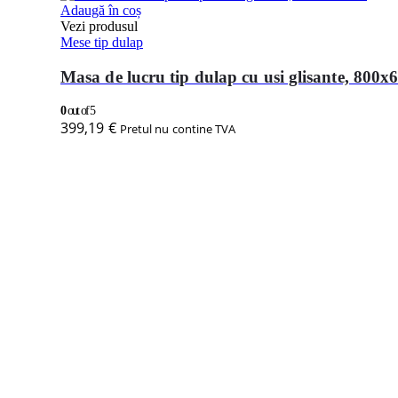
Adaugă în coș
Vezi produsul
Mese tip dulap
Masa de lucru tip dulap cu usi glisante, 80
0
out of 5
399,19
€
Pretul nu contine TVA