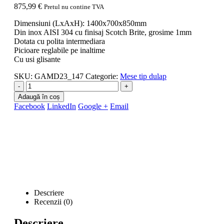
875,99
€
Pretul nu contine TVA
Dimensiuni (LxAxH): 1400x700x850mm
Din inox AISI 304 cu finisaj Scotch Brite, grosime 1mm
Dotata cu polita intermediara
Picioare reglabile pe inaltime
Cu usi glisante
SKU:
GAMD23_147
Categorie:
Mese tip dulap
-
+
Adaugă în coș
Facebook
LinkedIn
Google +
Email
Descriere
Recenzii (0)
Descriere