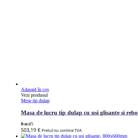
Adaugă în coș
Vezi produsul
Mese tip dulap
Masa de lucru tip dulap cu usi glisante si r
0
out of 5
503,19
€
Pretul nu contine TVA