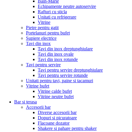
Bain-Marie
Echipamente neutre autoservire
Rafturi cu sticla
Unitati cu refrigerare
Vitrine
Pietre pentru gatit
Portelanuri pentru bufet
Supiere electrice
Tavi din inox
Tavi din inox dreptunghiulare
Tavi din inox ovale
Tavi din inox rotunde
Tavi pentru servire
Tavi pentru servire dreptunghiulare
Tavi pentru servire rotunde
Unitati pentru tavi, paine si tacamuri
Vitrine bufet
Vitrine calde bufet
Vitrine neutre bufet
Bar si terasa
Accesorii bar
Diverse accesorii bar
Dopuri si picuratoare
Flacoane dozator
Shakere si pahare pentru shaker