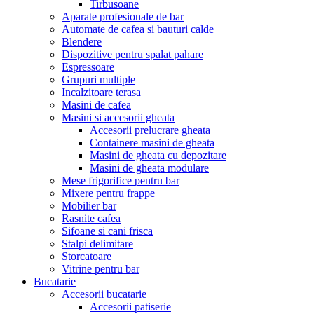
Tirbusoane
Aparate profesionale de bar
Automate de cafea si bauturi calde
Blendere
Dispozitive pentru spalat pahare
Espressoare
Grupuri multiple
Incalzitoare terasa
Masini de cafea
Masini si accesorii gheata
Accesorii prelucrare gheata
Containere masini de gheata
Masini de gheata cu depozitare
Masini de gheata modulare
Mese frigorifice pentru bar
Mixere pentru frappe
Mobilier bar
Rasnite cafea
Sifoane si cani frisca
Stalpi delimitare
Storcatoare
Vitrine pentru bar
Bucatarie
Accesorii bucatarie
Accesorii patiserie