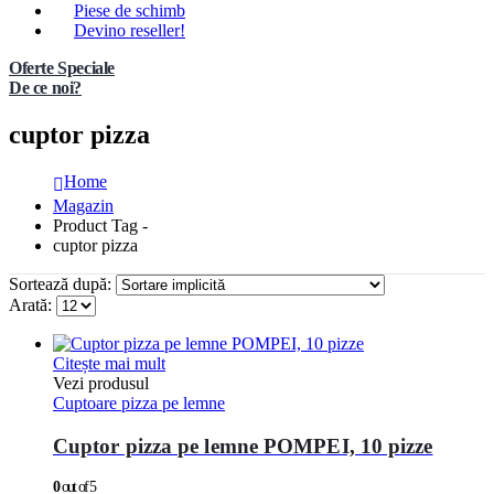
Piese de schimb
Devino reseller!
Oferte Speciale
De ce noi?
cuptor pizza
Home
Magazin
Product Tag -
cuptor pizza
Sortează după:
Arată:
Citește mai mult
Vezi produsul
Cuptoare pizza pe lemne
Cuptor pizza pe lemne POMPEI, 10 pizze
0
out of 5