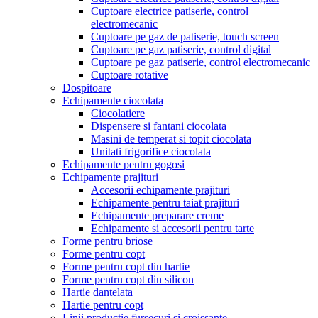
Cuptoare electrice patiserie, control
electromecanic
Cuptoare pe gaz de patiserie, touch screen
Cuptoare pe gaz patiserie, control digital
Cuptoare pe gaz patiserie, control electromecanic
Cuptoare rotative
Dospitoare
Echipamente ciocolata
Ciocolatiere
Dispensere si fantani ciocolata
Masini de temperat si topit ciocolata
Unitati frigorifice ciocolata
Echipamente pentru gogosi
Echipamente prajituri
Accesorii echipamente prajituri
Echipamente pentru taiat prajituri
Echipamente preparare creme
Echipamente si accesorii pentru tarte
Forme pentru briose
Forme pentru copt
Forme pentru copt din hartie
Forme pentru copt din silicon
Hartie dantelata
Hartie pentru copt
Linii productie fursecuri si croissante