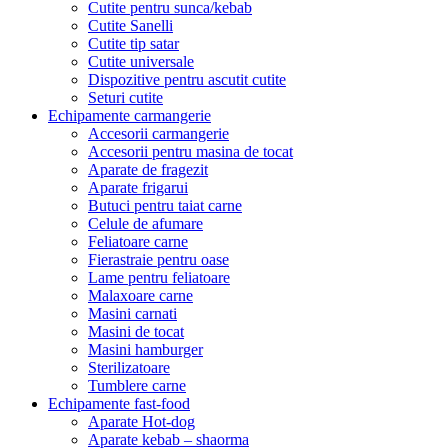
Cutite pentru sunca/kebab
Cutite Sanelli
Cutite tip satar
Cutite universale
Dispozitive pentru ascutit cutite
Seturi cutite
Echipamente carmangerie
Accesorii carmangerie
Accesorii pentru masina de tocat
Aparate de fragezit
Aparate frigarui
Butuci pentru taiat carne
Celule de afumare
Feliatoare carne
Fierastraie pentru oase
Lame pentru feliatoare
Malaxoare carne
Masini carnati
Masini de tocat
Masini hamburger
Sterilizatoare
Tumblere carne
Echipamente fast-food
Aparate Hot-dog
Aparate kebab – shaorma