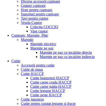
Diverse accesorii cuptoare
Gratare cuptoare
Hote pentru cuptoare
Suporturi pentru cuptoare
Tavi pentru cuptor
Vesela Cuptor
Colectia COCCIO
Vase cuptor
Cuptoare, Marmite, Plite
Marmite
Marmite electrice
Marmite pe gaz
Marmite pe gaz cu incalzire directa
Marmite pe gaz cu incalzire indirecta
Cutite
Accesorii pentru cutite
Cutite de masa
Cutite HACCP
Cutite branzeturi HACCP
Cutite carne cruda HACCP
Cutite carne gatita HACCP
Cutite legume HACCP
Cutite peste HACCP
Cutite japoneze
Cutite pentru curatat legume si fructe