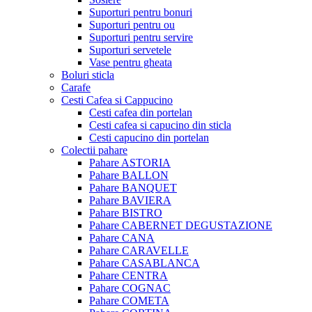
Suporturi pentru bonuri
Suporturi pentru ou
Suporturi pentru servire
Suporturi servetele
Vase pentru gheata
Boluri sticla
Carafe
Cesti Cafea si Cappucino
Cesti cafea din portelan
Cesti cafea si capucino din sticla
Cesti capucino din portelan
Colectii pahare
Pahare ASTORIA
Pahare BALLON
Pahare BANQUET
Pahare BAVIERA
Pahare BISTRO
Pahare CABERNET DEGUSTAZIONE
Pahare CANA
Pahare CARAVELLE
Pahare CASABLANCA
Pahare CENTRA
Pahare COGNAC
Pahare COMETA