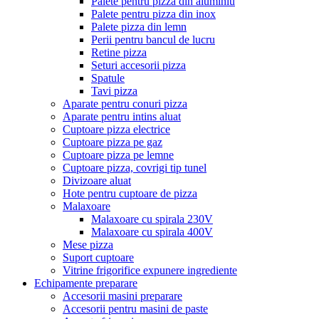
Palete pentru pizza din aluminiu
Palete pentru pizza din inox
Palete pizza din lemn
Perii pentru bancul de lucru
Retine pizza
Seturi accesorii pizza
Spatule
Tavi pizza
Aparate pentru conuri pizza
Aparate pentru intins aluat
Cuptoare pizza electrice
Cuptoare pizza pe gaz
Cuptoare pizza pe lemne
Cuptoare pizza, covrigi tip tunel
Divizoare aluat
Hote pentru cuptoare de pizza
Malaxoare
Malaxoare cu spirala 230V
Malaxoare cu spirala 400V
Mese pizza
Suport cuptoare
Vitrine frigorifice expunere ingrediente
Echipamente preparare
Accesorii masini preparare
Accesorii pentru masini de paste