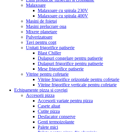
Malaxoare
Malaxoare cu spirala 230V
Malaxoare cu spirala 400V
Masini de foietaj
Masini prelucrare oua
Mixere planetare
Pulverizatoare
Tavi pentru copt
Unitati frigorifice patiserie
Blast Chiller
Dulapuri congelare pentru patiserie
Dulapuri frigorifice pentru patiserie
Mese frigorifice patiserie
Vitrine pentru cofetarie
Vitrine frigorifice orizontale pentru cofetarie
Vitrine frigorifice verticale pentru cofetarie
Echipamente pizza si covrigi
Accesorii pizza
Accesorii variate pentru pizza
Casete aluat
Cutite pizza
Desfacator conserve
Genti termoizolante
Palete mici