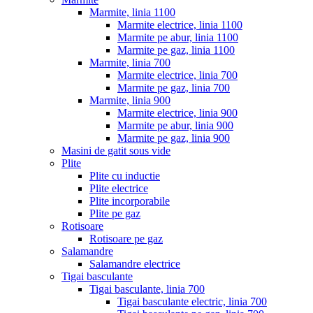
Marmite, linia 1100
Marmite electrice, linia 1100
Marmite pe abur, linia 1100
Marmite pe gaz, linia 1100
Marmite, linia 700
Marmite electrice, linia 700
Marmite pe gaz, linia 700
Marmite, linia 900
Marmite electrice, linia 900
Marmite pe abur, linia 900
Marmite pe gaz, linia 900
Masini de gatit sous vide
Plite
Plite cu inductie
Plite electrice
Plite incorporabile
Plite pe gaz
Rotisoare
Rotisoare pe gaz
Salamandre
Salamandre electrice
Tigai basculante
Tigai basculante, linia 700
Tigai basculante electric, linia 700