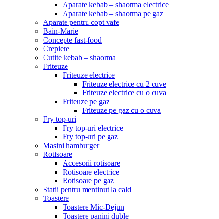
Aparate kebab – shaorma electrice
Aparate kebab – shaorma pe gaz
Aparate pentru copt vafe
Bain-Marie
Concepte fast-food
Crepiere
Cutite kebab – shaorma
Friteuze
Friteuze electrice
Friteuze electrice cu 2 cuve
Friteuze electrice cu o cuva
Friteuze pe gaz
Friteuze pe gaz cu o cuva
Fry top-uri
Fry top-uri electrice
Fry top-uri pe gaz
Masini hamburger
Rotisoare
Accesorii rotisoare
Rotisoare electrice
Rotisoare pe gaz
Statii pentru mentinut la cald
Toastere
Toastere Mic-Dejun
Toastere panini duble