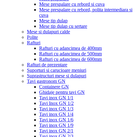
Mese prespalare cu rebord si cuva
Mese prespalare cu rebord, polita intermediara si
cuva
Mese tip dulap
Mese tip dulap cu sertare
Mese si dulapuri calde
Polite
Rafturi
Rafturi cu adancimea de 400mm
Rafturi cu adancimea de 500mm
Rafturi cu adancimea de 600mm
Rafturi de prezentare
Suporturi si carucioare meniuri
Suprastructuri mese si dulapuri
Tavi gastronom GN
Containere GN
Ghidaje pentru tavi GN
Tavi inox GN 1/1
Tavi Inox GN 1/2
Tavi inox GN 1/3
Tavi inox GN 1/4
Tavi inox GN 1/6
Tavi inox GN 1/9
Tavi inox GN 2/1
Tavi inox GN 2/3