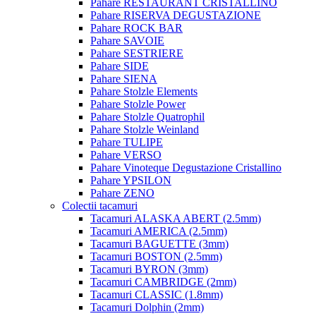
Pahare RESTAURANT CRISTALLINO
Pahare RISERVA DEGUSTAZIONE
Pahare ROCK BAR
Pahare SAVOIE
Pahare SESTRIERE
Pahare SIDE
Pahare SIENA
Pahare Stolzle Elements
Pahare Stolzle Power
Pahare Stolzle Quatrophil
Pahare Stolzle Weinland
Pahare TULIPE
Pahare VERSO
Pahare Vinoteque Degustazione Cristallino
Pahare YPSILON
Pahare ZENO
Colectii tacamuri
Tacamuri ALASKA ABERT (2.5mm)
Tacamuri AMERICA (2.5mm)
Tacamuri BAGUETTE (3mm)
Tacamuri BOSTON (2.5mm)
Tacamuri BYRON (3mm)
Tacamuri CAMBRIDGE (2mm)
Tacamuri CLASSIC (1.8mm)
Tacamuri Dolphin (2mm)