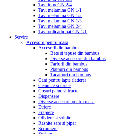
Tavi inox GN 2/4
Tavi melamina GN 1/1
Tavi melamina GN 1/2
Tavi melamina GN 1/3
Tavi melamina GN 2/4
Tavi policarbonat GN 1/1
Servire
Accesorii pentru masa
Accesorii din bambus
Bete si tepuse din bambus
Diverse accesorii din bambus
Farfurii din bambus
Platouri din bambus
Tacamuri din bambus
Cani pentru lapte (latiere)
Ceainice si ibrice
Cosuri paine si fructe
Dispensere
Diverse accesorii pentru masa
Etriere
Frapiere
Oliviere si solnite
Rasnite sare si piper
Scrumiere
Sosiere