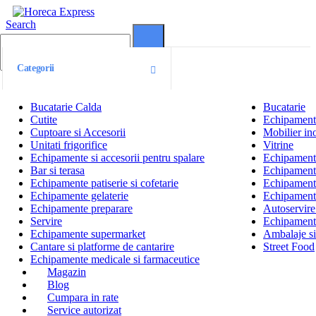
Search
0
0
Categorii
Bucatarie Calda
Bucatarie
Cutite
Echipamente
Cuptoare si Accesorii
Mobilier ino
Unitati frigorifice
Vitrine
Echipamente si accesorii pentru spalare
Echipamente 
Bar si terasa
Echipamente
Echipamente patiserie si cofetarie
Echipamente
Echipamente gelaterie
Echipament
Echipamente preparare
Autoservire 
Servire
Echipamente
Echipamente supermarket
Ambalaje s
Cantare si platforme de cantarire
Street Food
Echipamente medicale si farmaceutice
Magazin
Blog
Cumpara in rate
Service autorizat