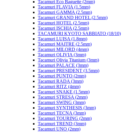
Tacamuri Eco Baguette (2mm)
Tacamuri FLAVIA (1.5mm)
Tacamuri GAMMA (2.5mm)
Tacamuri GRAND HOTEL (2.5mm)
Tacamuri HOTEL (2.5mm)
Tacamuri ISCHIA (2.5mm)
TACAMURI KYOTO SABBIATO (18/10)
Tacamuri LUISA (1.8mm)
Tacamuri MAITRE (2.5mm)
Tacamuri MILORD (4mm)
Tacamuri OLIVIA (3mm)
Tacamuri Olivia Titanium (3mm)
Tacamuri PALACE (3mm)
Tacamuri PRESIDENT (3.5mm)
Tacamuri PUNTO (2mm)
Tacamuri RADA (3mm)
Tacamuri RITZ (4mm)
Tacamuri SNAKE (1.5mm)
Tacamuri STRESA (2mm)
Tacamuri SWING (3mm)
Tacamuri SYNTHESIS (3mm)
Tacamuri TECNA (3mm)
Tacamuri TOURING (2mm)
Tacamuri TREND (3mm)
Tacamuri UNO (2mm)