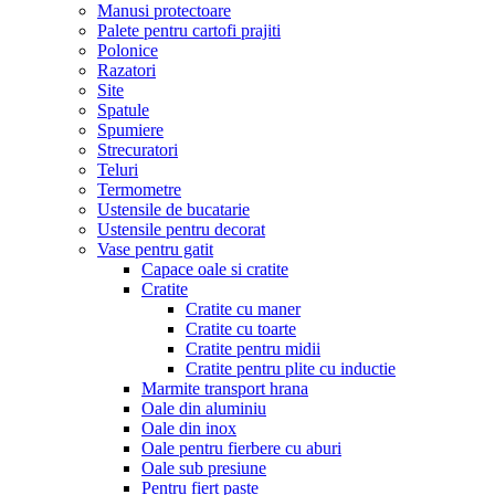
Manusi protectoare
Palete pentru cartofi prajiti
Polonice
Razatori
Site
Spatule
Spumiere
Strecuratori
Teluri
Termometre
Ustensile de bucatarie
Ustensile pentru decorat
Vase pentru gatit
Capace oale si cratite
Cratite
Cratite cu maner
Cratite cu toarte
Cratite pentru midii
Cratite pentru plite cu inductie
Marmite transport hrana
Oale din aluminiu
Oale din inox
Oale pentru fierbere cu aburi
Oale sub presiune
Pentru fiert paste