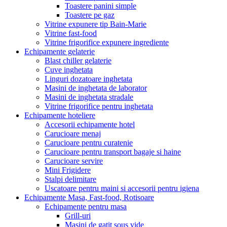
Toastere panini simple
Toastere pe gaz
Vitrine expunere tip Bain-Marie
Vitrine fast-food
Vitrine frigorifice expunere ingrediente
Echipamente gelaterie
Blast chiller gelaterie
Cuve inghetata
Linguri dozatoare inghetata
Masini de inghetata de laborator
Masini de inghetata stradale
Vitrine frigorifice pentru inghetata
Echipamente hoteliere
Accesorii echipamente hotel
Carucioare menaj
Carucioare pentru curatenie
Carucioare pentru transport bagaje si haine
Carucioare servire
Mini Frigidere
Stalpi delimitare
Uscatoare pentru maini si accesorii pentru igiena
Echipamente Masa, Fast-food, Rotisoare
Echipamente pentru masa
Grill-uri
Masini de gatit sous vide