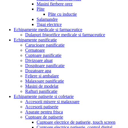
Masini fierbere orez
Plite
Plite cu inductie
Salamandre
Tigai electrice
Echipamente medicale si farmaceutice
Dulapuri frigorifice medicale si farmaceutice
Echipamente panificatie
Carucioare panificatie
Cernatoare
Cuptoare panificatie
Divizoare aluat
Dospitoare panificatie
Dozatoare apa
Feliere si ambalare
Malaxoare panificatie
Masini de modelat
Rafturi panificatie
Echipamente patiserie si cofetarie
Accesorii mixere si malaxoare
Accesorii patiserie
Aparate pentru frisca
Cuptoare de patiserie
Cuptoare electrice de patiserie, touch screen
Cuptoare electrice patiserie, control digital