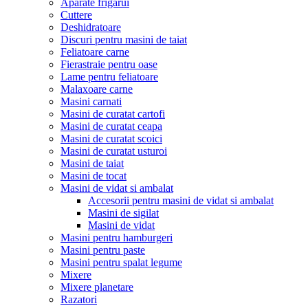
Aparate frigarui
Cuttere
Deshidratoare
Discuri pentru masini de taiat
Feliatoare carne
Fierastraie pentru oase
Lame pentru feliatoare
Malaxoare carne
Masini carnati
Masini de curatat cartofi
Masini de curatat ceapa
Masini de curatat scoici
Masini de curatat usturoi
Masini de taiat
Masini de tocat
Masini de vidat si ambalat
Accesorii pentru masini de vidat si ambalat
Masini de sigilat
Masini de vidat
Masini pentru hamburgeri
Masini pentru paste
Masini pentru spalat legume
Mixere
Mixere planetare
Razatori