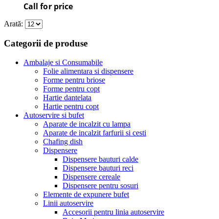
Call for price
Arată:
Categorii de produse
Ambalaje si Consumabile
Folie alimentara si dispensere
Forme pentru briose
Forme pentru copt
Hartie dantelata
Hartie pentru copt
Autoservire si bufet
Aparate de incalzit cu lampa
Aparate de incalzit farfurii si cesti
Chafing dish
Dispensere
Dispensere bauturi calde
Dispensere bauturi reci
Dispensere cereale
Dispensere pentru sosuri
Elemente de expunere bufet
Linii autoservire
Accesorii pentru linia autoservire