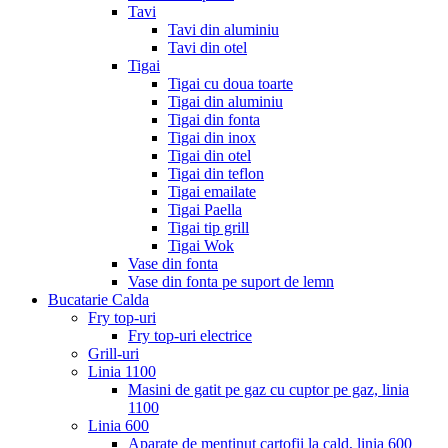
Tavi
Tavi din aluminiu
Tavi din otel
Tigai
Tigai cu doua toarte
Tigai din aluminiu
Tigai din fonta
Tigai din inox
Tigai din otel
Tigai din teflon
Tigai emailate
Tigai Paella
Tigai tip grill
Tigai Wok
Vase din fonta
Vase din fonta pe suport de lemn
Bucatarie Calda
Fry top-uri
Fry top-uri electrice
Grill-uri
Linia 1100
Masini de gatit pe gaz cu cuptor pe gaz, linia
1100
Linia 600
Aparate de mentinut cartofii la cald, linia 600